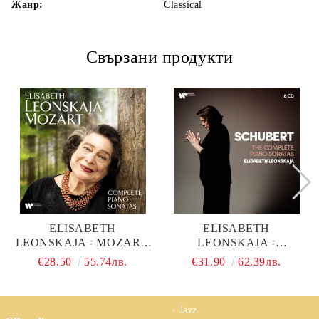
Жанр:
Classical
Свързани продукти
ELISABETH
ELISABETH
LEONSKAJA - MOZART:
LEONSKAJA -
COMPLETE PIANO
SCHUBERT: THE
€28.50
55.74лв.
€31.90
62.39лв.
SONATAS (6CD BOX)
COMPLETE PIANO
SONATAS, WANDERER
FANTASY (8CD BOX)
Jazz