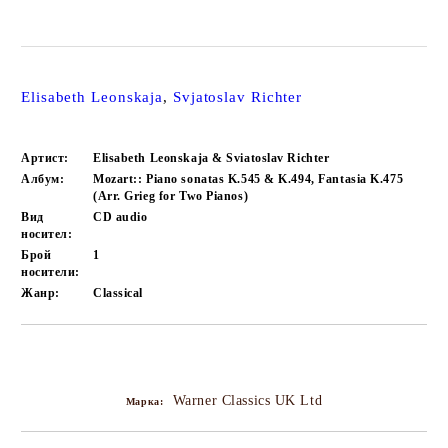
Elisabeth Leonskaja
,
Svjatoslav Richter
Артист:
Elisabeth Leonskaja & Sviatoslav Richter
Албум:
Mozart:: Piano sonatas K.545 & K.494, Fantasia K.475
(Arr. Grieg for Two Pianos)
Вид
CD audio
носител:
Брой
1
носители:
Жанр:
Classical
Добави в желани
Warner Classics UK Ltd
Марка: