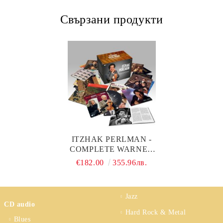
Свързани продукти
ITZHAK PERLMAN -
COMPLETE WARNER
CLASSICS RECORDINGS
€182.00
355.96лв.
(78CD BOX)
Jazz
CD audio
Hard Rock & Metal
Blues