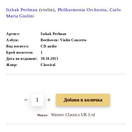
Itzhak Perlman
(violin),
Philharmonia Orchestra
,
Carlo
Maria Giulini
Артист:
Itzhak Perlman
Албум:
Beethoven: Violin Concerto
Вид носител:
CD audio
Брой носители:
1
Дата на издаване:
30.10.2015
Жанр:
Classical
Добави в желани
Warner Classics UK Ltd
Марка: