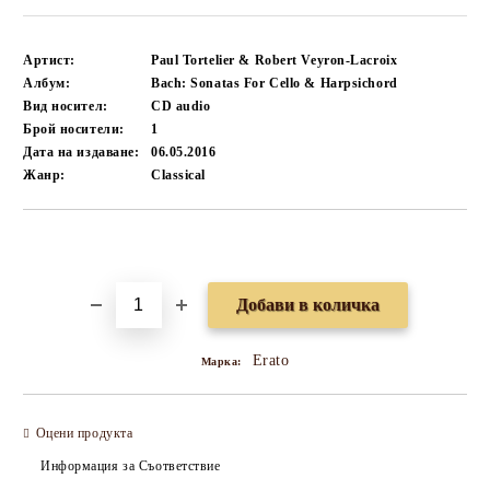
Артист:
Paul Tortelier & Robert Veyron-Lacroix
Албум:
Bach: Sonatas For Cello & Harpsichord
Вид носител:
CD audio
Брой носители:
1
Дата на издаване:
06.05.2016
Жанр:
Classical
Добави в желани
Erato
Марка:
Оцени продукта
Информация за Съответствие