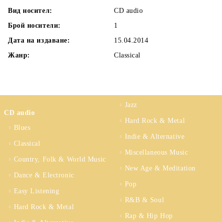
Вид носител:
CD audio
Брой носители:
1
Дата на издаване:
15.04.2014
Жанр:
Classical
Jazz
CD audio
Hard Rock & Metal
Blues
Indie & Alternative
Classical
Miscellaneous Music
Country, Folk & World Music
New Age & Meditation
Dance & Electronic
Pop
Easy Listening
R&B & Soul
Hard Rock & Metal
Rap & Hip Hop