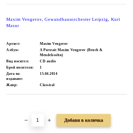
Maxim Vengerov
,
Gewandhausorchester Leipzig
,
Kurt
Masur
Артист:
Maxim Vengerov
Албум:
A Portrait Maxim Vengerov (Bruch &
Mendelssohn)
Вид носител:
CD audio
Брой носители:
1
Дата на
15.04.2014
издаване:
Жанр:
Classical
Добави в желани