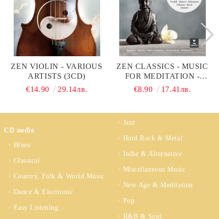
ZEN VIOLIN - VARIOUS
ZEN CLASSICS - MUSIC
ARTISTS (3CD)
FOR MEDITATION -
VARIOUS (CD)
€14.90
29.14лв.
€8.90
17.41лв.
Jazz
CD audio
Hard Rock & Metal
Blues
Indie & Alternative
Classical
Miscellaneous Music
Country, Folk & World Music
New Age & Meditation
Dance & Electronic
Pop
Easy Listening
R&B & Soul