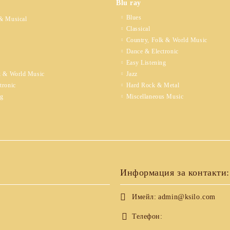
Blu ray
Blues
& Musical
Classical
Country, Folk & World Music
Dance & Electronic
Easy Listening
k & World Music
Jazz
tronic
Hard Rock & Metal
ng
Miscellaneous Music
Информация за контакти:
Имейл:
admin@ksilo.com
Телефон: