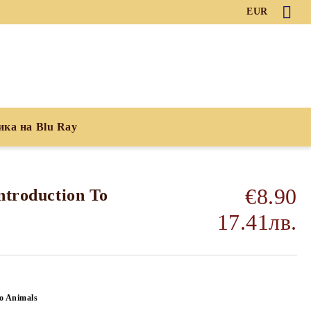
EUR
ика на Blu Ray
€8.90
ntroduction To
17.41лв.
o Animals