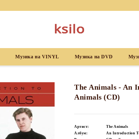
Музика на VINYL
Музика на DVD
Муз
The Animals - An I
Animals (CD)
Артист:
The Animals
Албум:
An Introduction T