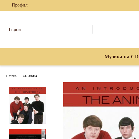
Профил
Музика на CD
Начало
CD audio