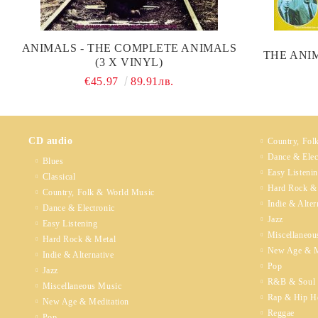
ANIMALS - THE COMPLETE ANIMALS
THE ANIMA
(3 X VINYL)
€45.97
89.91лв.
CD audio
Country, Fol
Dance & Elec
Blues
Easy Listeni
Classical
Hard Rock &
Country, Folk & World Music
Indie & Alter
Dance & Electronic
Jazz
Easy Listening
Miscellaneou
Hard Rock & Metal
New Age & M
Indie & Alternative
Pop
Jazz
R&B & Soul
Miscellaneous Music
Rap & Hip H
New Age & Meditation
Reggae
Pop