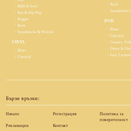
Rock
R&B & Soul
Soundtracks 
Rap & Hip Hop
Reggae
DVD
Rock
Blues
Soundtracks & Musical
Classical
VINYL
Country, Fol
Dance & Elec
Blues
Easy Listeni
Classical
Бързи връзки:
Начало
Регистрация
Политика за
поверителност
Рекламации
Контакт