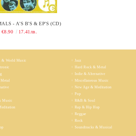
LS - A'S B'S & EP'S (CD)
€8.90
17.41лв.
k & World Music
Jazz
tronic
Hard Rock & Metal
ng
Indie & Alternative
 Metal
Miscellaneous Music
native
New Age & Meditation
Pop
s Music
R&B & Soul
editation
Rap & Hip Hop
Reggae
Rock
op
Soundtracks & Musical