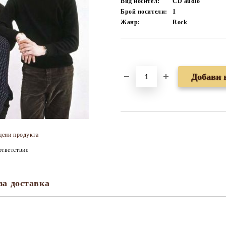
Вид носител:
CD audio
Брой носители:
1
Жанр:
Rock
Добави в желани
цени продукта
тветствие
за доставка