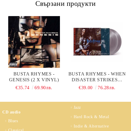
Свързани продукти
BUSTA RHYMES -
BUSTA RHYMES - WHEN
GENESIS (2 X VINYL)
DISASTER STRIKES…
(LIMITED, SILVER
€35.74
69.90лв.
€39.00
76.28лв.
COLOURED) (2 X
VINYL)
Jazz
CD audio
Hard Rock & Metal
Blues
Indie & Alternative
Classical