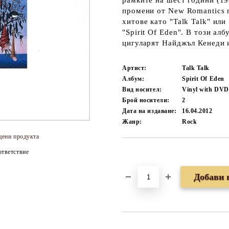
рамките на шест години (19
промени от New Romantics п
хитове като "Talk Talk" или
"Spirit Of Eden". В този ал
цигуларят Найджъл Кенеди 
Артист:
Talk Talk
Албум:
Spirit Of Eden
Вид носител:
Vinyl with DVD
Брой носители:
2
Дата на издаване:
16.04.2012
Жанр:
Rock
цени продукта
тветствие
Добави в желани