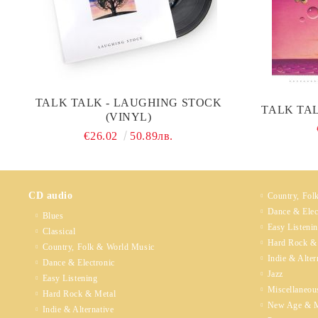
TALK TALK - LAUGHING STOCK
TALK TALK
(VINYL)
€26.02
50.89лв.
CD audio
Country, Fol
Dance & Elec
Blues
Easy Listeni
Classical
Hard Rock &
Country, Folk & World Music
Indie & Alter
Dance & Electronic
Jazz
Easy Listening
Miscellaneou
Hard Rock & Metal
New Age & M
Indie & Alternative