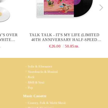
Y'S OVER
TALK TALK - IT'S MY LIFE (LIMITED
 WHITE
40TH ANNIVERSARY HALF-SPEED
YL)
MASTER) (VINYL)
.
€26.00
50.85лв.
Indie & Alternative
Soundtracks & Musical
Rock
R&B & Soul
Pop
Music Cassette
Country, Folk & World Music