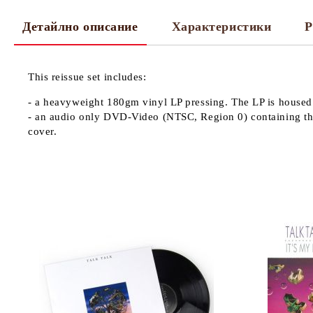
Детайлно описание
Характеристики
Р
This reissue set includes:
- a heavyweight 180gm vinyl LP pressing. The LP is housed i
- an audio only DVD-Video (NTSC, Region 0) containing the
cover.