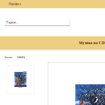
Профил
Музика на CD
Начало
VINYL