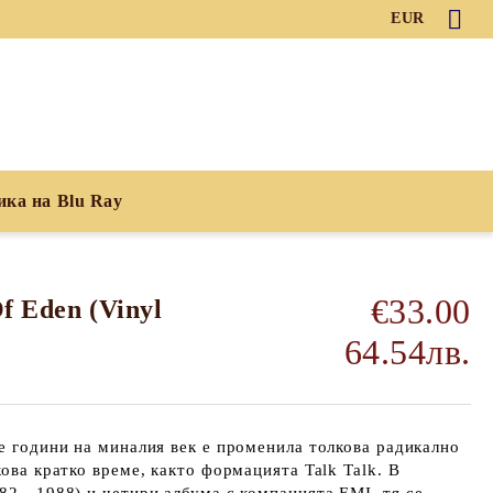
EUR
ика на Blu Ray
€33.00
Of Eden (Vinyl
64.54лв.
те години на миналия век е променила толкова радикално
кова кратко време, както формацията Talk Talk. В