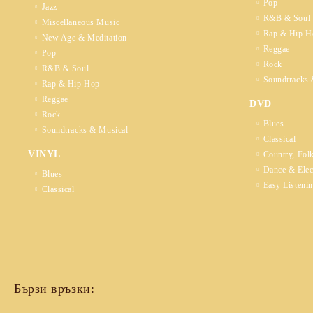
Pop
Jazz
R&B & Soul
Miscellaneous Music
Rap & Hip H
New Age & Meditation
Reggae
Pop
Rock
R&B & Soul
Soundtracks 
Rap & Hip Hop
Reggae
DVD
Rock
Blues
Soundtracks & Musical
Classical
VINYL
Country, Fol
Dance & Elec
Blues
Easy Listeni
Classical
Бързи връзки: