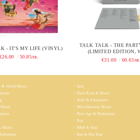
TALK TALK - THE PART
 - IT'S MY LIFE (VINYL)
(LIMITED EDITION,
€26.00
50.85лв.
COLOURED) (VIN
€31.00
60.63лв
k & World Music
Jazz
tronic
Hard Rock & Metal
ng
Indie & Alternative
 Metal
Miscellaneous Music
native
New Age & Meditation
Pop
s Music
R&B & Soul
editation
Rap & Hip Hop