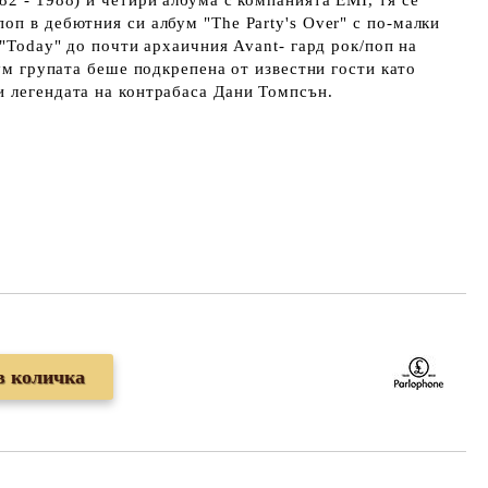
82 - 1988) и четири албума с компанията EMI, тя се
оп в дебютния си албум "The Party's Over" с по-малки
 "Today" до почти архаичния Avant- гард рок/поп на
бум групата беше подкрепена от известни гости като
и легендата на контрабаса Дани Томпсън.