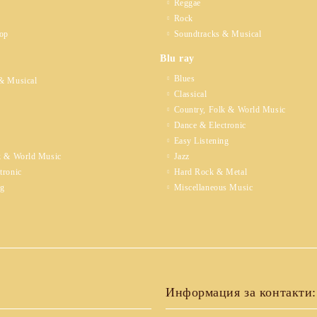
Reggae
Rock
op
Soundtracks & Musical
Blu ray
Blues
& Musical
Classical
Country, Folk & World Music
Dance & Electronic
Easy Listening
k & World Music
Jazz
tronic
Hard Rock & Metal
ng
Miscellaneous Music
Информация за контакти: