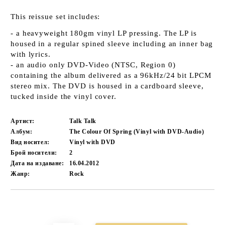
This reissue set includes:
- a heavyweight 180gm vinyl LP pressing. The LP is
housed in a regular spined sleeve including an inner bag
with lyrics.
- an audio only DVD-Video (NTSC, Region 0)
containing the album delivered as a 96kHz/24 bit LPCM
stereo mix. The DVD is housed in a cardboard sleeve,
tucked inside the vinyl cover.
Артист:
Talk Talk
Албум:
The Colour Of Spring (Vinyl with DVD-Audio)
Вид носител:
Vinyl with DVD
Брой носители:
2
Дата на издаване:
16.04.2012
Жанр:
Rock
Добави в желани