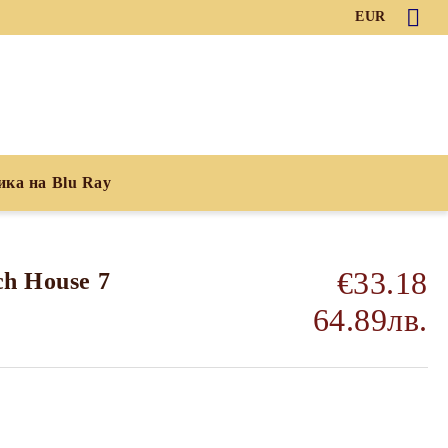
EUR
ика на Blu Ray
€33.18
ch House 7
64.89лв.