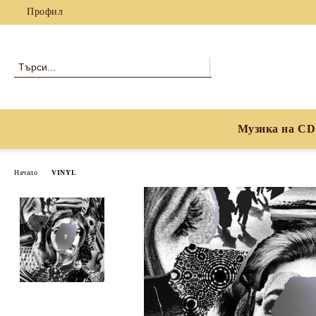
Профил
Музика на CD
Начало
VINYL