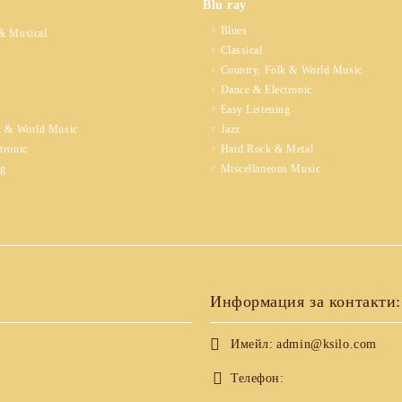
Blu ray
Blues
& Musical
Classical
Country, Folk & World Music
Dance & Electronic
Easy Listening
k & World Music
Jazz
tronic
Hard Rock & Metal
ng
Miscellaneous Music
Информация за контакти:
Имейл:
admin@ksilo.com
Телефон: