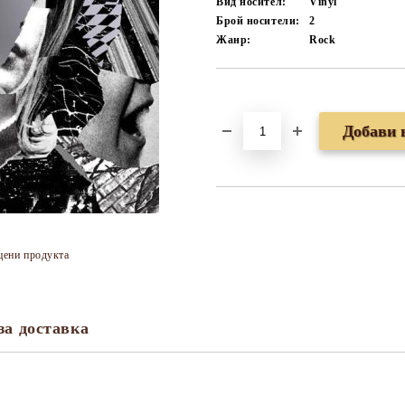
Вид носител:
Vinyl
Брой носители:
2
Жанр:
Rock
Добави в желани
цени продукта
за доставка