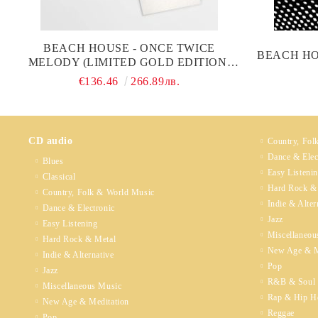
BEACH HOUSE - ONCE TWICE
BEACH HO
MELODY (LIMITED GOLD EDITION,
GOLD & CLEAR COLOURED) (2 X
€136.46
266.89лв.
VINYL)
CD audio
Country, Fol
Dance & Elec
Blues
Easy Listeni
Classical
Hard Rock &
Country, Folk & World Music
Indie & Alter
Dance & Electronic
Jazz
Easy Listening
Miscellaneou
Hard Rock & Metal
New Age & M
Indie & Alternative
Pop
Jazz
R&B & Soul
Miscellaneous Music
Rap & Hip H
New Age & Meditation
Reggae
Pop