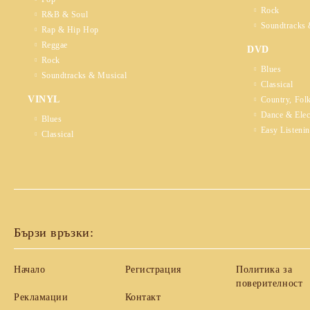
Rock
R&B & Soul
Soundtracks 
Rap & Hip Hop
Reggae
DVD
Rock
Blues
Soundtracks & Musical
Classical
VINYL
Country, Fol
Dance & Elec
Blues
Easy Listeni
Classical
Бързи връзки:
Начало
Регистрация
Политика за
поверителност
Рекламации
Контакт