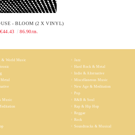
USE - BLOOM (2 X VINYL)
€44.43
86.90лв.
k & World Music
Jazz
tronic
Hard Rock & Metal
ng
Indie & Alternative
 Metal
Miscellaneous Music
native
New Age & Meditation
Pop
s Music
R&B & Soul
editation
Rap & Hip Hop
Reggae
Rock
op
Soundtracks & Musical