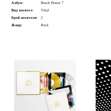
Албум:
Beach House 7
Вид носител:
Vinyl
Брой носители:
2
Жанр:
Rock