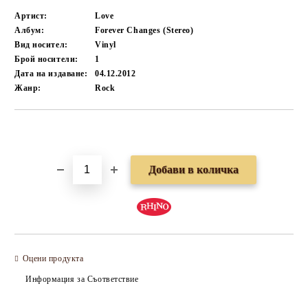
Артист:
Love
Албум:
Forever Changes (Stereo)
Вид носител:
Vinyl
Брой носители:
1
Дата на издаване:
04.12.2012
Жанр:
Rock
Добави в желани
Оцени продукта
Информация за Съответствие