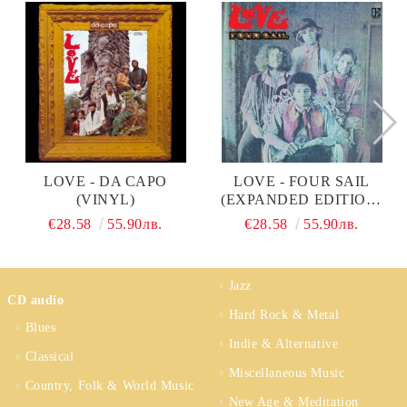
LOVE - DA CAPO
LOVE - FOUR SAIL
(VINYL)
(EXPANDED EDITION)
(VINYL)
€28.58
55.90лв.
€28.58
55.90лв.
Jazz
CD audio
Hard Rock & Metal
Blues
Indie & Alternative
Classical
Miscellaneous Music
Country, Folk & World Music
New Age & Meditation