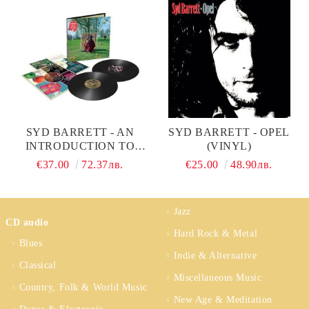
SYD BARRETT - AN
SYD BARRETT - OPEL
INTRODUCTION TO
(VINYL)
SYD BARRETT (VINYL)
€37.00
72.37лв.
€25.00
48.90лв.
Jazz
CD audio
Hard Rock & Metal
Blues
Indie & Alternative
Classical
Miscellaneous Music
Country, Folk & World Music
New Age & Meditation