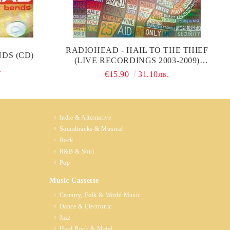
RADIOHEAD - HAIL TO THE THIEF
DS (CD)
(LIVE RECORDINGS 2003-2009)
.
(DIGISLEEVE) (CD)
€15.90
31.10лв.
Indie & Alternative
Soundtracks & Musical
Rock
R&B & Soul
Pop
Music Cassette
Country, Folk & World Music
Dance & Electronic
Jazz
Hard Rock & Metal