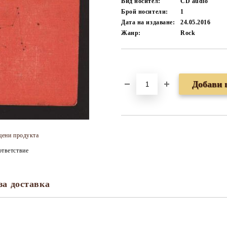
Вид носител:
CD audio
Брой носители:
1
Дата на издаване:
24.05.2016
Жанр:
Rock
Добави в желани
цени продукта
тветствие
за доставка