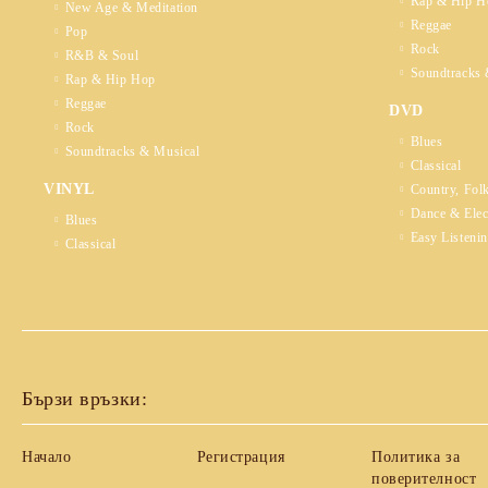
Rap & Hip H
New Age & Meditation
Reggae
Pop
Rock
R&B & Soul
Soundtracks 
Rap & Hip Hop
Reggae
DVD
Rock
Blues
Soundtracks & Musical
Classical
VINYL
Country, Fol
Dance & Elec
Blues
Easy Listeni
Classical
Бързи връзки:
Начало
Регистрация
Политика за
поверителност