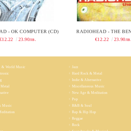
AD - OK COMPUTER (CD)
RADIOHEAD - THE BEN
€12.22
23.90лв.
€12.22
23.90лв
k & World Music
Jazz
tronic
Hard Rock & Metal
ng
Indie & Alternative
 Metal
Miscellaneous Music
native
New Age & Meditation
Pop
s Music
R&B & Soul
editation
Rap & Hip Hop
Reggae
Rock