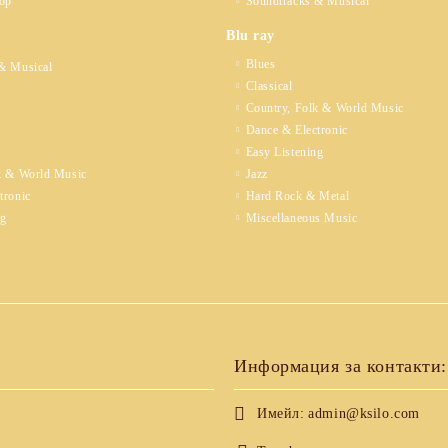
op
Soundtracks & Musical
Blu ray
Blues
& Musical
Classical
Country, Folk & World Music
Dance & Electronic
Easy Listening
k & World Music
Jazz
tronic
Hard Rock & Metal
ng
Miscellaneous Music
Информация за контакти:
Имейл:
admin@ksilo.com