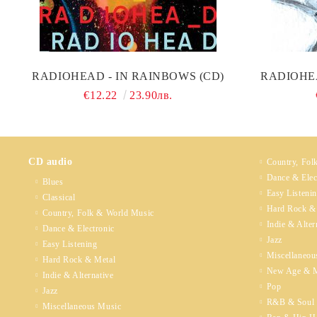
RADIOHEAD - IN RAINBOWS (CD)
RADIOHE
€12.22
23.90лв.
CD audio
Country, Fol
Dance & Elec
Blues
Easy Listeni
Classical
Hard Rock &
Country, Folk & World Music
Indie & Alter
Dance & Electronic
Jazz
Easy Listening
Miscellaneou
Hard Rock & Metal
New Age & M
Indie & Alternative
Pop
Jazz
R&B & Soul
Miscellaneous Music