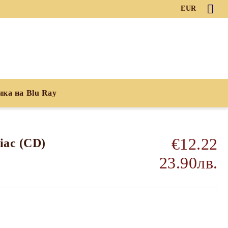
EUR
ика на Blu Ray
€12.22
iac (CD)
23.90лв.