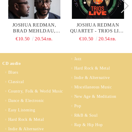
JOSHUA REDMAN,
JOSHUA REDMAN
BRAD MEHLDAU,
QUARTET - TRIOS LIVE
CHRISTIAN MCBRIDE &
(CD)
€10.50
20.54лв.
€10.50
20.54лв.
BRIAN BLADE -
LONGGONE (CD)
Jazz
CD audio
Hard Rock & Metal
Blues
Indie & Alternative
Classical
Miscellaneous Music
Country, Folk & World Music
New Age & Meditation
Dance & Electronic
Pop
Easy Listening
R&B & Soul
Hard Rock & Metal
Rap & Hip Hop
Indie & Alternative