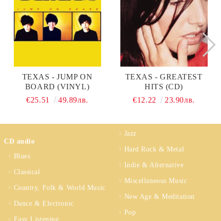
TEXAS - JUMP ON
TEXAS - GREATEST
BOARD (VINYL)
HITS (CD)
€25.51
49.89лв.
€12.22
23.90лв.
Jazz
CD audio
Hard Rock & Metal
Blues
Indie & Alternative
Classical
Miscellaneous Music
Country, Folk & World Music
New Age & Meditation
Dance & Electronic
Pop
Easy Listening