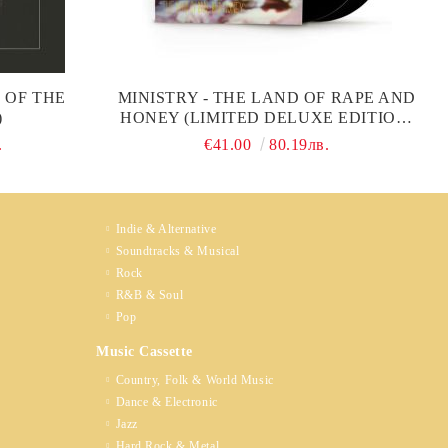
E OF THE
MINISTRY - THE LAND OF RAPE AND
)
HONEY (LIMITED DELUXE EDITION)
(2 X VINYL)
.
€41.00
80.19лв.
Indie & Alternative
Soundtracks & Musical
Rock
R&B & Soul
Pop
Music Cassette
Country, Folk & World Music
Dance & Electronic
Jazz
Hard Rock & Metal