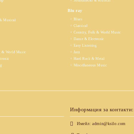
op
Soundtracks & Musical
Blu ray
Blues
& Musical
Classical
Country, Folk & World Music
Dance & Electronic
Easy Listening
k & World Music
Jazz
tronic
Hard Rock & Metal
ng
Miscellaneous Music
Информация за контакти:
Имейл:
admin@ksilo.com