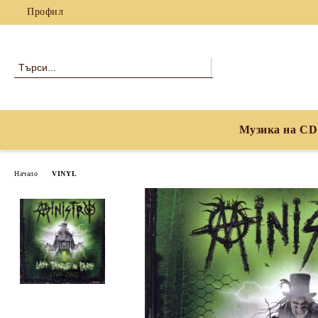
Профил
Музика на CD
Начало
VINYL