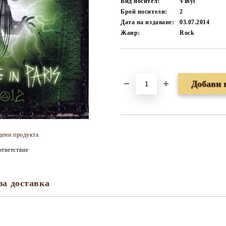
Вид носител:
Vinyl
Брой носители:
2
Дата на издаване:
03.07.2014
Жанр:
Rock
Добави в желани
цени продукта
тветствие
за доставка