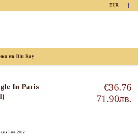
EUR
ика на Blu Ray
€36.76
gle In Paris
l)
71.90лв.
Paris Live 2012