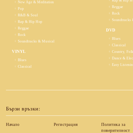
Rap & Hip H
New Age & Meditation
Reggae
Pop
Rock
R&B & Soul
Soundtracks 
Rap & Hip Hop
Reggae
DVD
Rock
Blues
Soundtracks & Musical
Classical
VINYL
Country, Fol
Dance & Elec
Blues
Easy Listeni
Classical
Бързи връзки:
Начало
Регистрация
Политика за
поверителност