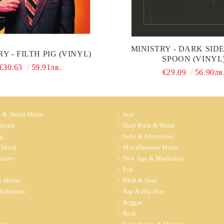
MINISTRY - DARK SID
Y - FILTH PIG (VINYL)
SPOON (VINYL
€30.63
59.91лв.
€29.09
56.90лв
k & World Music
Jazz
tronic
Hard Rock & Metal
ng
Indie & Alternative
 Metal
Miscellaneous Music
native
New Age & Meditation
Pop
s Music
R&B & Soul
editation
Rap & Hip Hop
Reggae
Rock