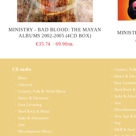
MINISTRY - BAD BLOOD: THE MAYAN
MINISTR
ALBUMS 2002-2005 (4CD BOX)
€35.74
69.90лв.
CD audio
Country, Fol
Dance & Elec
Blues
Easy Listeni
Classical
Hard Rock &
Country, Folk & World Music
Indie & Alter
Dance & Electronic
Jazz
Easy Listening
Miscellaneou
Hard Rock & Metal
New Age & M
Indie & Alternative
Pop
Jazz
R&B & Soul
Miscellaneous Music