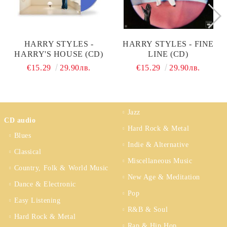
HARRY STYLES -
HARRY STYLES - FINE
HARRY'S HOUSE (CD)
LINE (CD)
€15.29
29.90лв.
€15.29
29.90лв.
Jazz
CD audio
Hard Rock & Metal
Blues
Indie & Alternative
Classical
Miscellaneous Music
Country, Folk & World Music
New Age & Meditation
Dance & Electronic
Pop
Easy Listening
R&B & Soul
Hard Rock & Metal
Rap & Hip Hop