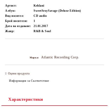
Артист:
Kehlani
Албум:
SweetSexySavage (Deluxe Edition)
Вид носител:
CD audio
Брой носители:
1
Дата на издаване:
21.01.2017
Жанр:
R&B & Soul
Добави в желани
Atlantic Recording Corp.
Марка:
Оцени продукта
Информация за Съответствие
Характеристики