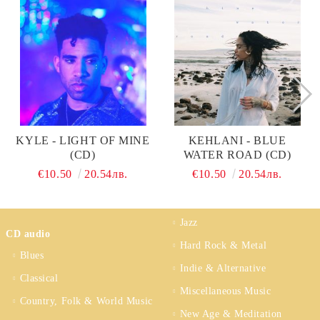
KYLE - LIGHT OF MINE
KEHLANI - BLUE
(CD)
WATER ROAD (CD)
€10.50
20.54лв.
€10.50
20.54лв.
Jazz
CD audio
Hard Rock & Metal
Blues
Indie & Alternative
Classical
Miscellaneous Music
Country, Folk & World Music
New Age & Meditation