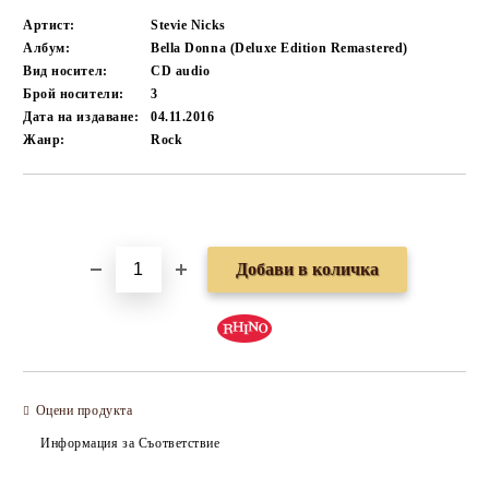
Артист:
Stevie Nicks
Албум:
Bella Donna (Deluxe Edition Remastered)
Вид носител:
CD audio
Брой носители:
3
Дата на издаване:
04.11.2016
Жанр:
Rock
Добави в желани
Оцени продукта
Информация за Съответствие