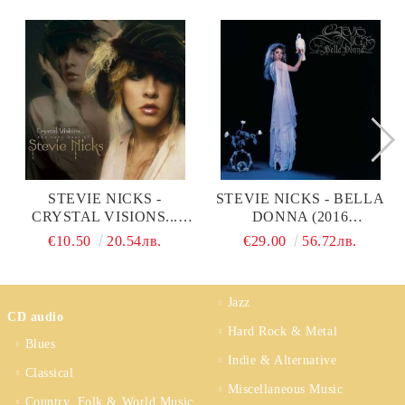
STEVIE NICKS -
STEVIE NICKS - BELLA
CRYSTAL VISIONS...
DONNA (2016
THE VERY BEST OF
REMASTERED) (VINYL)
€10.50
20.54лв.
€29.00
56.72лв.
STEVIE NICKS (CD)
Jazz
CD audio
Hard Rock & Metal
Blues
Indie & Alternative
Classical
Miscellaneous Music
Country, Folk & World Music