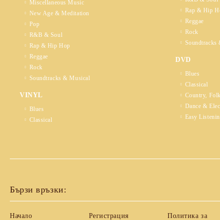
Miscellaneous Music
Rap & Hip H
New Age & Meditation
Reggae
Pop
Rock
R&B & Soul
Soundtracks 
Rap & Hip Hop
Reggae
DVD
Rock
Blues
Soundtracks & Musical
Classical
VINYL
Country, Fol
Dance & Elec
Blues
Easy Listeni
Classical
Бързи връзки:
Начало
Регистрация
Политика за