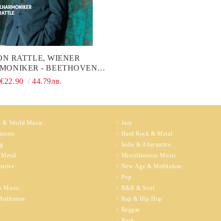
ON RATTLE, WIENER
MONIKER - BEETHOVEN:
 SYMPHONIES (5CD BOX)
€22.90
44.79лв.
k & World Music
Jazz
tronic
Hard Rock & Metal
ng
Indie & Alternative
 Metal
Miscellaneous Music
native
New Age & Meditation
Pop
s Music
R&B & Soul
editation
Rap & Hip Hop
Reggae
Rock