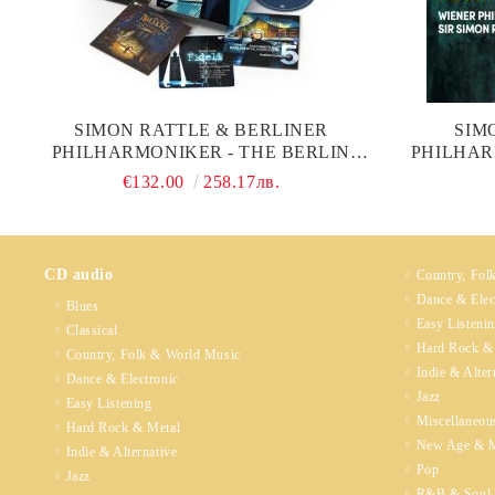
SIMON RATTLE & BERLINER
SIM
PHILHARMONIKER - THE BERLIN
PHILHAR
YEARS: COMPLETE WARNER
COMPLETE
€132.00
258.17лв.
RECORDINGS (45CD BOXSET)
CD audio
Country, Fol
Dance & Elec
Blues
Easy Listeni
Classical
Hard Rock &
Country, Folk & World Music
Indie & Alter
Dance & Electronic
Jazz
Easy Listening
Miscellaneou
Hard Rock & Metal
New Age & M
Indie & Alternative
Pop
Jazz
R&B & Soul