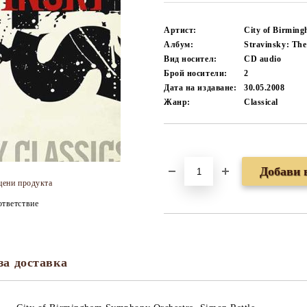
Артист:
City of Birmin
Албум:
Stravinsky: The
Вид носител:
CD audio
Брой носители:
2
Дата на издаване:
30.05.2008
Жанр:
Classical
Добави в желани
цени продукта
тветствие
за доставка