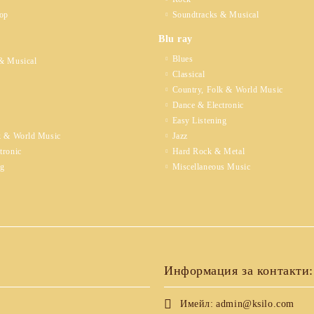
op
Soundtracks & Musical
Blu ray
Blues
& Musical
Classical
Country, Folk & World Music
Dance & Electronic
Easy Listening
k & World Music
Jazz
tronic
Hard Rock & Metal
ng
Miscellaneous Music
Информация за контакти:
Имейл:
admin@ksilo.com