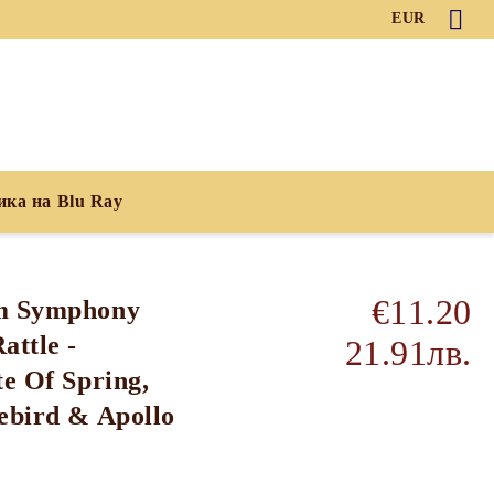
EUR
ика на Blu Ray
€11.20
am Symphony
attle -
21.91лв.
te Of Spring,
ebird & Apollo