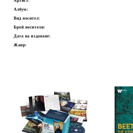
Артист:
Албум:
Вид носител:
Брой носители:
Дата на издаване:
Жанр: