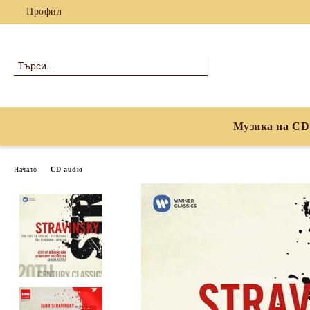
Профил
Музика на CD
Начало
CD audio