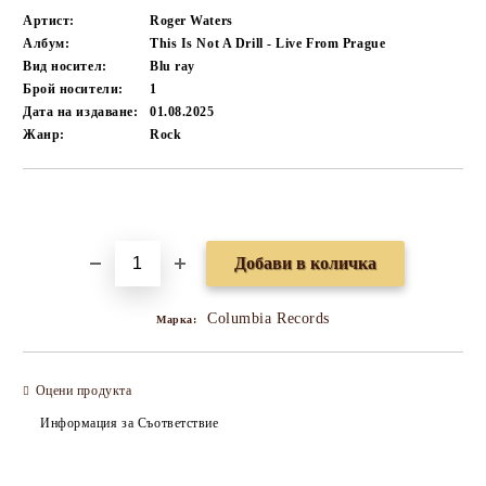
Артист:
Roger Waters
Албум:
This Is Not A Drill - Live From Prague
Вид носител:
Blu ray
Брой носители:
1
Дата на издаване:
01.08.2025
Жанр:
Rock
Добави в желани
Columbia Records
Марка:
Оцени продукта
Информация за Съответствие