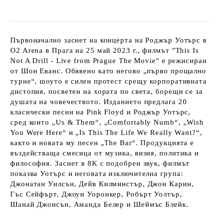
Първоначално заснет на концерта на Роджър Уотърс в
O2 Arena в Прага на 25 май 2023 г., филмът "This Is
Not A Drill - Live from Prague The Movie" е режисиран
от Шон Еванс. Обявено като негово „първо прощално
турне“, шоуто е силен протест срещу корпоративната
дистопия, посветен на хората по света, борещи се за
душата на човечеството. Изданието предлага 20
класически песни на Pink Floyd и Роджър Уотърс,
сред които „Us & Them“, „Comfortably Numb“, „Wish
You Were Here“ и „Is This The Life We Really Want?“,
както и новата му песен „The Bar“. Продукцията е
въздействаща смесица от музика, визия, политика и
философия. Заснет в 8K с подобрен звук, филмът
показва Уотърс и неговата изключителна група:
Джонатан Уилсън, Дейв Килминстър, Джон Карин,
Гъс Сейфърт, Джоуи Уоронкер, Робърт Уолтър,
Шанай Джонсън, Аманда Белер и Шеймъс Блейк.