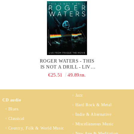
ROGER WATERS - THIS
IS NOT A DRILL - LIVE
FROM PRAGUE (DVD-
€25.51
49.89лв.
VIDEO)
Jazz
CD audio
Hard Rock & Metal
Blues
Indie & Alternative
Classical
Miscellaneous Music
Country, Folk & World Music
New Age & Meditation