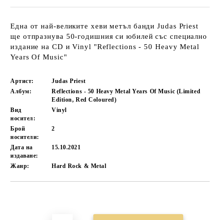
Една от най-великите хеви метъл банди Judas Priest
ще отпразнува 50-годишния си юбилей със специално
издание на CD и Vinyl "Reflections - 50 Heavy Metal
Years Of Music"
Артист:
Judas Priest
Албум:
Reflections - 50 Heavy Metal Years Of Music (Limited
Edition, Red Coloured)
Вид
Vinyl
носител:
Брой
2
носители:
Дата на
15.10.2021
издаване:
Жанр:
Hard Rock & Metal
Добави в желани