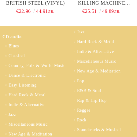
BRITISH STEEL (VINYL)
KILLING MACHINE
(VINYL)
€22.96
44.91лв.
€25.51
49.89лв.
Jazz
CD audio
Hard Rock & Metal
Blues
Indie & Alternative
Classical
Miscellaneous Music
Country, Folk & World Music
New Age & Meditation
Dance & Electronic
Pop
Easy Listening
R&B & Soul
Hard Rock & Metal
Rap & Hip Hop
Indie & Alternative
Reggae
Jazz
Rock
Miscellaneous Music
Soundtracks & Musical
New Age & Meditation