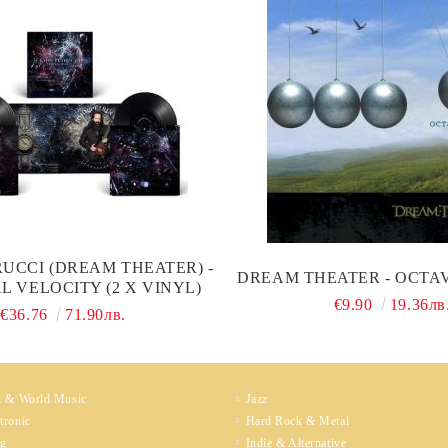
UCCI (DREAM THEATER) -
DREAM THEATER - OCTAV
L VELOCITY (2 X VINYL)
€9.90
19.36лв
€36.76
71.90лв.
k & World Music
Jazz
tronic
Hard Rock & Metal
ng
Indie & Alternative