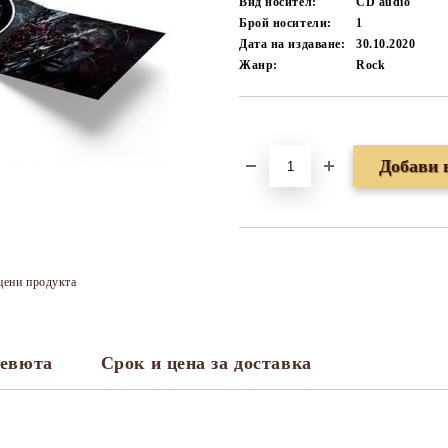
Вид носител:
CD audio
Брой носители:
1
Дата на издаване:
30.10.2020
Жанр:
Rock
Добави в желани
цени продукта
евюта
Срок и цена за доставка