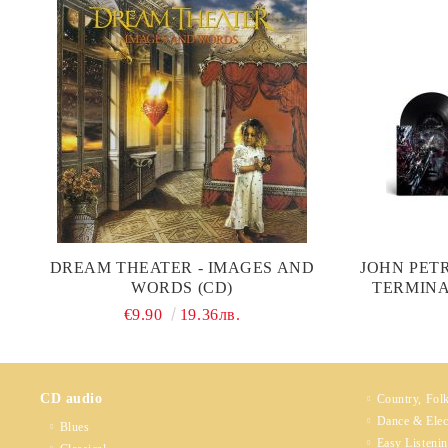
DREAM THEATER - IMAGES AND
JOHN PETR
WORDS (CD)
TERMINA
€9.90
19.36лв.
CD audio
Country, Fol
Dance & Elec
Blues
Easy Listeni