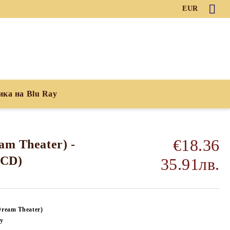
EUR
ика на Blu Ray
€18.36
am Theater) -
(CD)
35.91лв.
Dream Theater)
ty