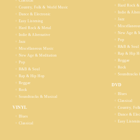
Classical
Hard Rock &
Country, Folk & World Music
Indie & Alter
Dance & Electronic
Jazz
Easy Listening
Miscellaneou
Hard Rock & Metal
New Age & M
Indie & Alternative
Pop
Jazz
R&B & Soul
Miscellaneous Music
Rap & Hip H
New Age & Meditation
Reggae
Pop
Rock
R&B & Soul
Soundtracks 
Rap & Hip Hop
Reggae
DVD
Rock
Blues
Soundtracks & Musical
Classical
VINYL
Country, Fol
Dance & Elec
Blues
Easy Listeni
Classical