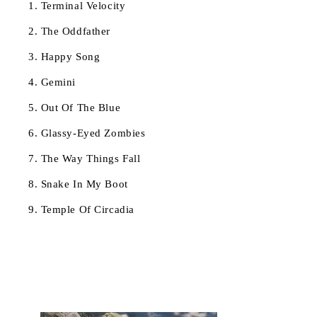
1. Terminal Velocity
2. The Oddfather
3. Happy Song
4. Gemini
5. Out Of The Blue
6. Glassy-Eyed Zombies
7. The Way Things Fall
8. Snake In My Boot
9. Temple Of Circadia