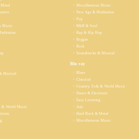
 Metal
Miscellaneous Music
native
New Age & Meditation
Pop
s Music
R&B & Soul
editation
Rap & Hip Hop
Reggae
Rock
op
Soundtracks & Musical
Blu ray
Blues
& Musical
Classical
Country, Folk & World Music
Dance & Electronic
Easy Listening
k & World Music
Jazz
tronic
Hard Rock & Metal
ng
Miscellaneous Music