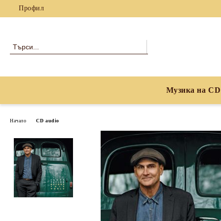
Профил
Музика на CD
Начало
CD audio