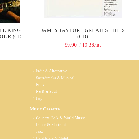
E KING -
JAMES TAYLOR - GREATEST HITS
OUR (CD
(CD)
)
.
€9.90
19.36лв.
Indie & Alternative
Soundtracks & Musical
Rock
R&B & Soul
Pop
Music Cassette
Country, Folk & World Music
Dance & Electronic
Jazz
Hard Rock & Metal