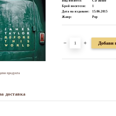
Вид носител:
CD audio
Брой носители:
1
Дата на издаване:
15.06.2015
Жанр:
Pop
Добави в желани
цени продукта
за доставка