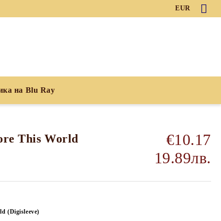
EUR
ика на Blu Ray
€10.17
ore This World
19.89лв.
d (Digisleeve)