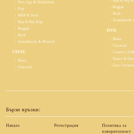
Rap & Hip H
New Age & Meditation
Reggae
Pop
Rock
R&B & Soul
Soundtracks 
Rap & Hip Hop
Reggae
DVD
Rock
Blues
Soundtracks & Musical
Classical
VINYL
Country, Fol
Dance & Elec
Blues
Easy Listeni
Classical
Бързи връзки:
Начало
Регистрация
Политика за
поверителност