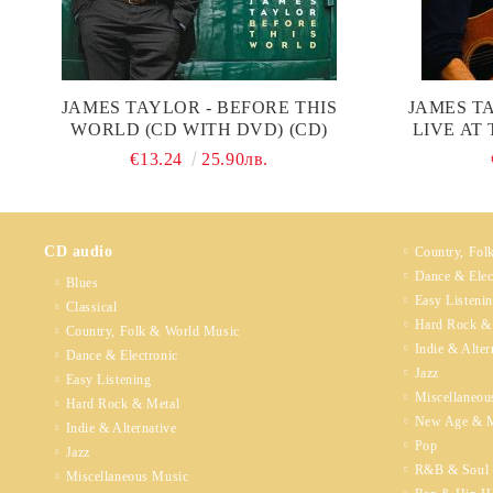
JAMES TAYLOR - BEFORE THIS
JAMES T
WORLD (CD WITH DVD) (CD)
LIVE AT
€13.24
25.90лв.
CD audio
Country, Fol
Dance & Elec
Blues
Easy Listeni
Classical
Hard Rock &
Country, Folk & World Music
Indie & Alter
Dance & Electronic
Jazz
Easy Listening
Miscellaneou
Hard Rock & Metal
New Age & M
Indie & Alternative
Pop
Jazz
R&B & Soul
Miscellaneous Music