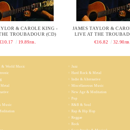
AYLOR & CAROLE KING -
JAMES TAYLOR & CAROL
 THE TROUBADOUR (CD)
LIVE AT THE TROUBAD
WITH DVD) (CD
€10.17
19.89лв.
€16.82
32.90лв
k & World Music
Jazz
tronic
Hard Rock & Metal
ng
Indie & Alternative
 Metal
Miscellaneous Music
native
New Age & Meditation
Pop
s Music
R&B & Soul
editation
Rap & Hip Hop
Reggae
Rock