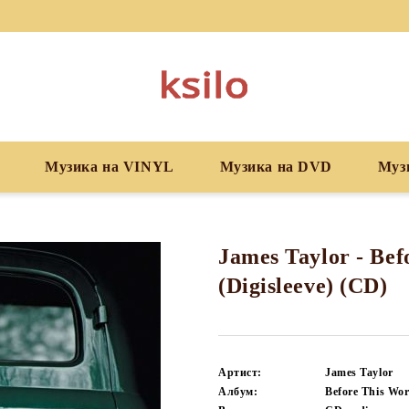
Музика на VINYL
Музика на DVD
Муз
James Taylor - Bef
(Digisleeve) (CD)
Артист:
James Taylor
Албум:
Before This Worl