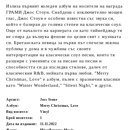
Излиза първият коледен албум на носителя на награда
ГРАМИ Джос Стоун. Снабдена с изключително мощен
глас, Джос Стоун е особено известна със звука си,
който е базиран до голяма степен на класически соул.
Още от началото на кариерата си като тийнейджър тя
не спира да вълнува фенове по целия свят с музиката
си. Британската певица за първи път спечели лоялна
публика у дома и в чужбина със своите
интерпретации на класически соул песни, които тя
разшири с уменията си за писане на песни и
способността си да изследва стилове, далеч от
класическия R&B, нейната първа любов. "Merry
Christmas, Love" е албум, пълен с празнични класики
като "Winter Wonderland," "Silent Night," и други.
Артист:
Joss Stone
Албум:
Merry Christmas, Love
Вид носител:
Vinyl
Брой носители:
1
Дата на издаване:
11.11.2022