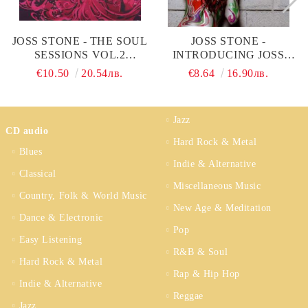
JOSS STONE - THE SOUL
JOSS STONE -
SESSIONS VOL.2
INTRODUCING JOSS
(DELUXE EDITION + 4
STONE (LOCAL
€10.50
20.54лв.
€8.64
16.90лв.
BONUS) (CD)
EDITION) (CD)
Jazz
CD audio
Hard Rock & Metal
Blues
Indie & Alternative
Classical
Miscellaneous Music
Country, Folk & World Music
New Age & Meditation
Dance & Electronic
Pop
Easy Listening
R&B & Soul
Hard Rock & Metal
Rap & Hip Hop
Indie & Alternative
Reggae
Jazz