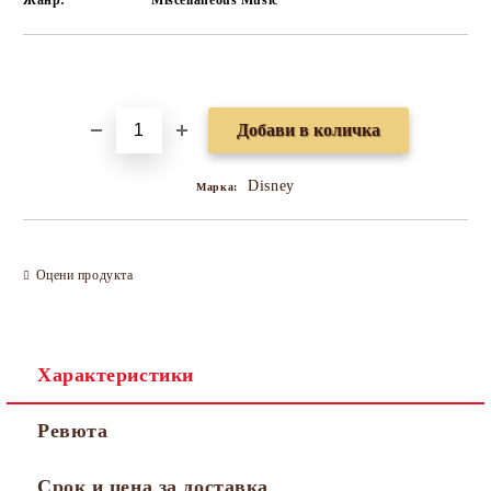
Жанр:
Miscellaneous Music
Добави в желани
Disney
Марка:
Оцени продукта
Характеристики
Ревюта
Срок и цена за доставка