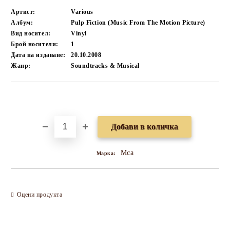
Артист:
Various
Албум:
Pulp Fiction (Music From The Motion Picture)
Вид носител:
Vinyl
Брой носители:
1
Дата на издаване:
20.10.2008
Жанр:
Soundtracks & Musical
Добави в желани
Mca
Марка:
Оцени продукта