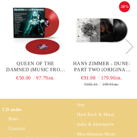
-10%
QUEEN OF THE
HANS ZIMMER - DUNE:
DAMNED (MUSIC FROM
PART TWO (ORIGINAL
THE MOTION PICTURE)
MOTION PICTURE
€50.00
97.79лв.
€91.98
179.90лв.
- VARIOUS ARTISTS
SOUNDTRACK) (2 X
€102.21
199.91лв.
(LIMITED EDITION, RED
VINYL)
COLOURED) (2 X
VINYL)
Jazz
CD audio
Hard Rock & Metal
Blues
Indie & Alternative
Classical
Miscellaneous Music