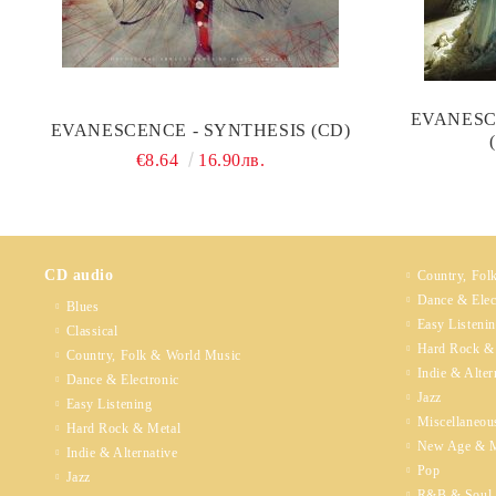
EVANESC
EVANESCENCE - SYNTHESIS (CD)
€8.64
16.90лв.
CD audio
Country, Fol
Dance & Elec
Blues
Easy Listeni
Classical
Hard Rock &
Country, Folk & World Music
Indie & Alter
Dance & Electronic
Jazz
Easy Listening
Miscellaneou
Hard Rock & Metal
New Age & M
Indie & Alternative
Pop
Jazz
R&B & Soul