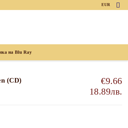
EUR
ика на Blu Ray
€9.66
en (CD)
18.89лв.