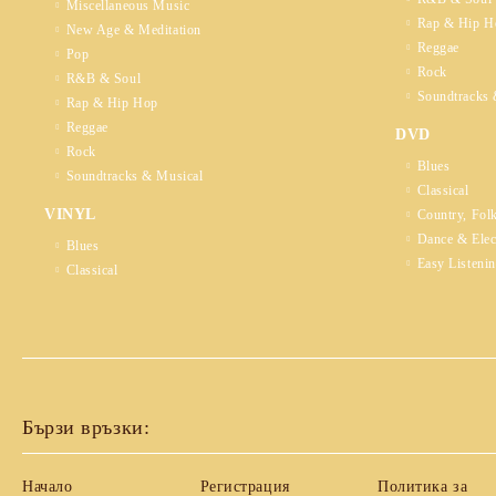
Miscellaneous Music
Rap & Hip H
New Age & Meditation
Reggae
Pop
Rock
R&B & Soul
Soundtracks 
Rap & Hip Hop
Reggae
DVD
Rock
Blues
Soundtracks & Musical
Classical
VINYL
Country, Fol
Dance & Elec
Blues
Easy Listeni
Classical
Бързи връзки:
Начало
Регистрация
Политика за