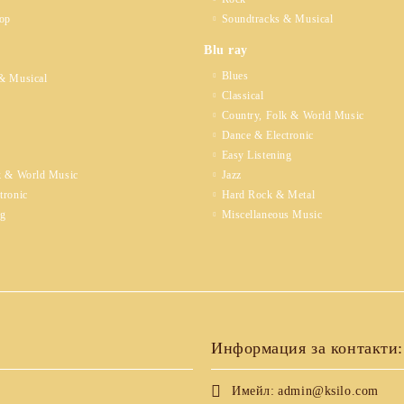
op
Soundtracks & Musical
Blu ray
Blues
& Musical
Classical
Country, Folk & World Music
Dance & Electronic
Easy Listening
k & World Music
Jazz
tronic
Hard Rock & Metal
ng
Miscellaneous Music
Информация за контакти:
Имейл:
admin@ksilo.com