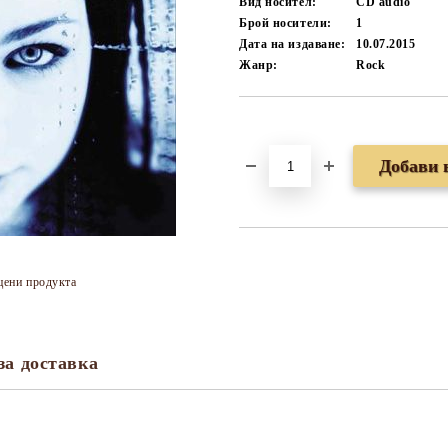
Вид носител:
CD audio
Брой носители:
1
Дата на издаване:
10.07.2015
Жанр:
Rock
Добави в желани
цени продукта
за доставка