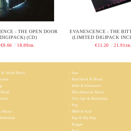
ENCE - THE OPEN DOOR
EVANESCENCE - THE BIT
(DIGIPACK) (CD)
(LIMITED DIGIPACK INCL
BOOKLET) (CD
€9.66
18.89лв.
€11.20
21.91лв
k & World Music
Jazz
tronic
Hard Rock & Metal
ng
Indie & Alternative
 Metal
Miscellaneous Music
native
New Age & Meditation
Pop
s Music
R&B & Soul
editation
Rap & Hip Hop
Reggae
Rock