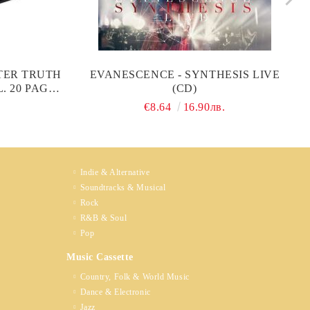
TER TRUTH
EVANESCENCE - SYNTHESIS LIVE
. 20 PAGE
(CD)
)
.
€8.64
16.90лв.
Indie & Alternative
Soundtracks & Musical
Rock
R&B & Soul
Pop
Music Cassette
Country, Folk & World Music
Dance & Electronic
Jazz