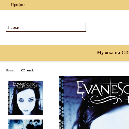
Профил
Музика на CD
Начало
CD audio