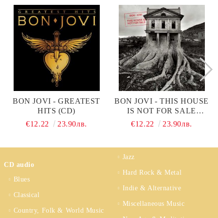
BON JOVI - GREATEST
BON JOVI - THIS HOUSE
HITS (CD)
IS NOT FOR SALE
(IMPORT STANDART
€12.22
23.90лв.
€12.22
23.90лв.
EDITION 12 TRACKS)
(CD)
Jazz
CD audio
Hard Rock & Metal
Blues
Indie & Alternative
Classical
Miscellaneous Music
Country, Folk & World Music