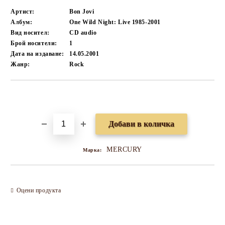
Артист:
Bon Jovi
Албум:
One Wild Night: Live 1985-2001
Вид носител:
CD audio
Брой носители:
1
Дата на издаване:
14.05.2001
Жанр:
Rock
Добави в желани
MERCURY
Марка:
Оцени продукта