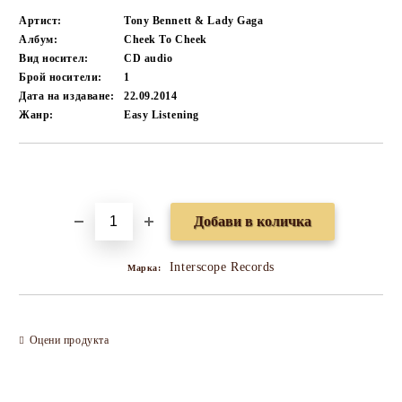
Артист:
Tony Bennett & Lady Gaga
Албум:
Cheek To Cheek
Вид носител:
CD audio
Брой носители:
1
Дата на издаване:
22.09.2014
Жанр:
Easy Listening
Добави в желани
Interscope Records
Марка:
Оцени продукта