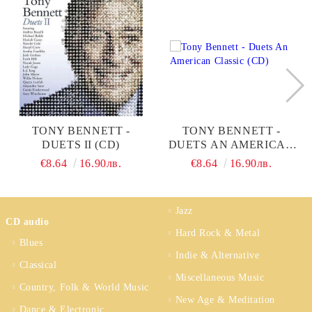
TONY BENNETT -
TONY BENNETT -
DUETS II (CD)
DUETS AN AMERICAN
CLASSIC (CD)
€8.64
16.90лв.
€8.64
16.90лв.
Jazz
CD audio
Hard Rock & Metal
Blues
Indie & Alternative
Classical
Miscellaneous Music
Country, Folk & World Music
New Age & Meditation
Dance & Electronic