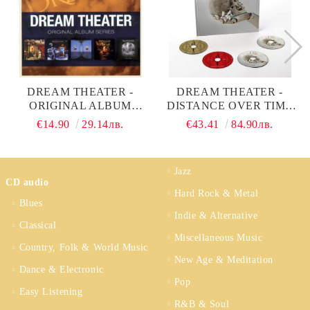
DREAM THEATER -
DREAM THEATER -
ORIGINAL ALBUM
DISTANCE OVER TIME
SERIES (5CD)
(LIMITED EDITION)
€14.90
29.14лв.
€43.41
84.90лв.
(2CD WITH BLU-RAY &
DVD ARTBOOK)
Jazz
CD audio
Hard Rock & Metal
Blues
Indie & Alternative
Classical
Miscellaneous Music
Country, Folk & World Music
New Age & Meditation
Dance & Electronic
Pop
Easy Listening
R&B & Soul