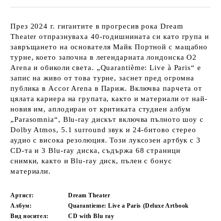
През 2024 г. гигантите в прогресив рока Dream
Theater отпразнуваха 40-годишнината си като група и
завръщането на основателя Майк Портной с мащабно
турне, което започна в легендарната лондонска O2
Arena и обиколи света. „Quarantième: Live à Paris“ е
запис на живо от това турне, заснет пред огромна
публика в Accor Arena в Париж. Включва парчета от
цялата кариера на групата, както и материали от най-
новия им, аплодиран от критиката студиен албум
„Parasomnia“, Blu-ray дискът включва пълното шоу с
Dolby Atmos, 5.1 surround звук и 24-битово стерео
аудио с висока резолюция. Този луксозен артбук с 3
CD-та и 3 Blu-ray диска, съдържа 68 страници
снимки, както и Blu-ray диск, пълен с бонус
материали.
Артист:
Dream Theater
Албум:
Quarantieme: Live a Paris (Deluxe Artbook
Вид носител:
CD with Blu ray