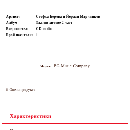
Артист:
Стефка Берова и Йордан Марчинков
Албум:
Златни хитове 2 част
Вид носител:
CD audio
Брой носители:
1
Добави в желани
BG Music Company
Марка:
Оцени продукта
Характеристики