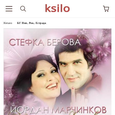
Начало
БГ Поп, Рок, Естрада