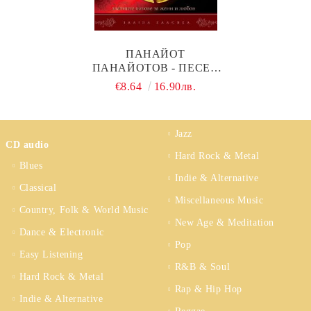
ПАНАЙОТ
ПАНАЙОТОВ - ПЕСЕН
МОЯ (60 ГОДИНИ) (CD)
€8.64
16.90лв.
Jazz
CD audio
Hard Rock & Metal
Blues
Indie & Alternative
Classical
Miscellaneous Music
Country, Folk & World Music
New Age & Meditation
Dance & Electronic
Pop
Easy Listening
R&B & Soul
Hard Rock & Metal
Rap & Hip Hop
Indie & Alternative