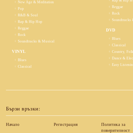
Rap & Hip H
New Age & Meditation
Reggae
Pop
Rock
R&B & Soul
Soundtracks 
Rap & Hip Hop
Reggae
DVD
Rock
Blues
Soundtracks & Musical
Classical
VINYL
Country, Fol
Dance & Elec
Blues
Easy Listeni
Classical
Бързи връзки:
Начало
Регистрация
Политика за
поверителност