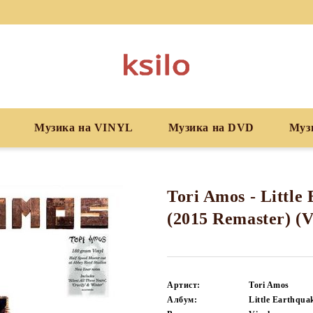
Музика на VINYL
Музика на DVD
Муз
Tori Amos - Little
(2015 Remaster) (V
Артист:
Tori Amos
Албум:
Little Earthqua