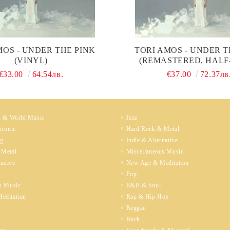
MOS - UNDER THE PINK
TORI AMOS - UNDER T
(VINYL)
(REMASTERED, HALF
MASTER) (2 X VIN
€33.00
64.54лв.
€37.00
72.37лв
k & World Music
Jazz
tronic
Hard Rock & Metal
ng
Indie & Alternative
 Metal
Miscellaneous Music
native
New Age & Meditation
Pop
s Music
R&B & Soul
editation
Rap & Hip Hop
Reggae
Rock