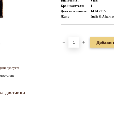
Вид носител:
Vinyl
Брой носители:
1
Дата на издаване:
14.04.2015
Жанр:
Indie & Alterna
Добави в желани
цени продукта
тветствие
за доставка