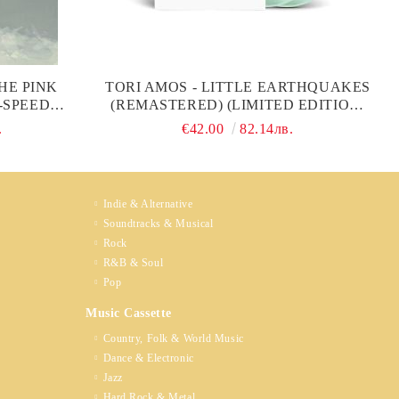
HE PINK
TORI AMOS - LITTLE EARTHQUAKES
-SPEED
(REMASTERED) (LIMITED EDITION,
YL)
COKE BOTTLE CLEAR COLOURED) (2
.
€42.00
82.14лв.
X VINYL)
Indie & Alternative
Soundtracks & Musical
Rock
R&B & Soul
Pop
Music Cassette
Country, Folk & World Music
Dance & Electronic
Jazz
Hard Rock & Metal