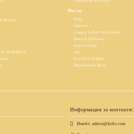
op
Soundtracks & Musical
Blu ray
Blues
& Musical
Classical
Country, Folk & World Music
Dance & Electronic
Easy Listening
k & World Music
Jazz
tronic
Hard Rock & Metal
ng
Miscellaneous Music
Информация за контакти:
Имейл:
admin@ksilo.com