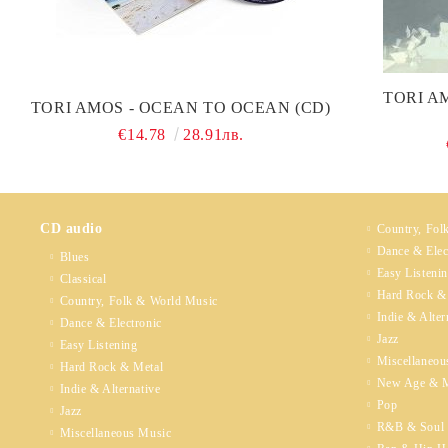
TORI A
TORI AMOS - OCEAN TO OCEAN (CD)
€14.78
28.91лв.
CD audio
Country, Fol
Dance & Elec
Blues
Easy Listeni
Classical
Hard Rock &
Country, Folk & World Music
Indie & Alter
Dance & Electronic
Jazz
Easy Listening
Miscellaneou
Hard Rock & Metal
New Age & M
Indie & Alternative
Pop
Jazz
R&B & Soul
Miscellaneous Music