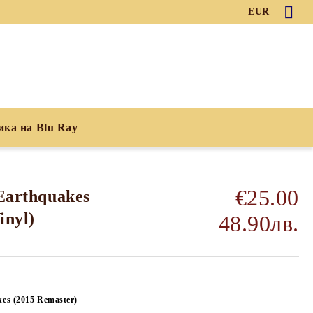
EUR
ика на Blu Ray
€25.00
 Earthquakes
inyl)
48.90лв.
kes (2015 Remaster)