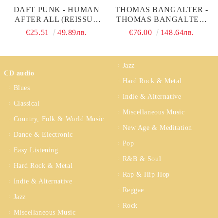
DAFT PUNK - HUMAN
THOMAS BANGALTER -
AFTER ALL (REISSUE
THOMAS BANGALTER:
2022) (2 X VINYL)
MYTHOLOGIES (3 X
€25.51
49.89лв.
€76.00
148.64лв.
VINYL)
Jazz
CD audio
Hard Rock & Metal
Blues
Indie & Alternative
Classical
Miscellaneous Music
Country, Folk & World Music
New Age & Meditation
Dance & Electronic
Pop
Easy Listening
R&B & Soul
Hard Rock & Metal
Rap & Hip Hop
Indie & Alternative
Reggae
Jazz
Rock
Miscellaneous Music