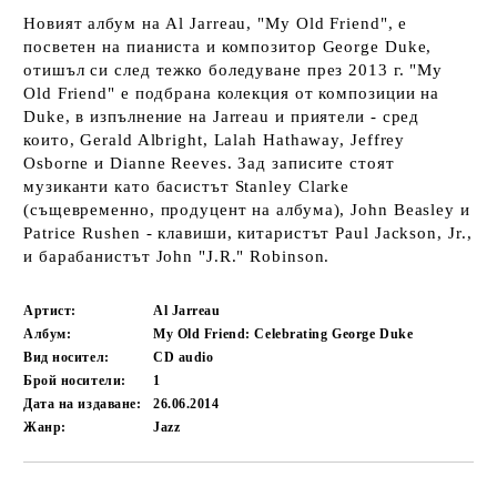
Новият албум на Al Jarreau, "My Old Friend", е
посветен на пианиста и композитор George Duke,
отишъл си след тежко боледуване през 2013 г. "My
Old Friend" е подбрана колекция от композиции на
Duke, в изпълнение на Jarreau и приятели - сред
които, Gerald Albright, Lalah Hathaway, Jeffrey
Osborne и Dianne Reeves. Зад записите стоят
музиканти като басистът Stanley Clarke
(същевременно, продуцент на албума), John Beasley и
Patrice Rushen - клавиши, китаристът Paul Jackson, Jr.,
и барабанистът John "J.R." Robinson.
Артист:
Al Jarreau
Албум:
My Old Friend: Celebrating George Duke
Вид носител:
CD audio
Брой носители:
1
Дата на издаване:
26.06.2014
Жанр:
Jazz