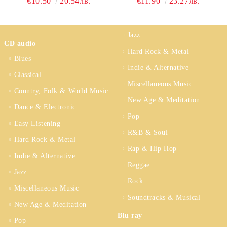
€10.50
20.54лв.
€11.90
23.27лв.
ADVENTURE (CD)
Jazz
CD audio
Hard Rock & Metal
Blues
Indie & Alternative
Classical
Miscellaneous Music
Country, Folk & World Music
New Age & Meditation
Dance & Electronic
Pop
Easy Listening
R&B & Soul
Hard Rock & Metal
Rap & Hip Hop
Indie & Alternative
Reggae
Jazz
Rock
Miscellaneous Music
Soundtracks & Musical
New Age & Meditation
Blu ray
Pop