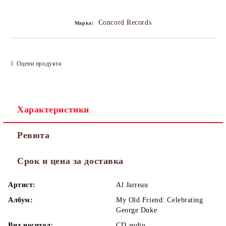
Добави в желани
Concord Records
Марка:
Оцени продукта
Характеристики
Ревюта
Срок и цена за доставка
Артист:
Al Jarreau
Албум:
My Old Friend: Celebrating
George Duke
Вид носител:
CD audio