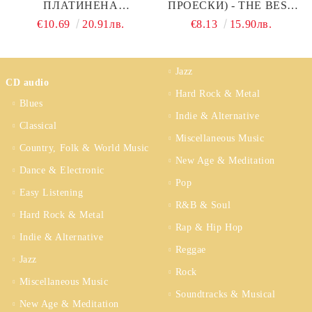
ПЛАТИНЕНА
ПРОЕСКИ) - THE BEST
КОЛЕКЦИЯ (5CD) (CD)
OF COLLECTION (2CD)
€10.69
20.91лв.
€8.13
15.90лв.
Jazz
CD audio
Hard Rock & Metal
Blues
Indie & Alternative
Classical
Miscellaneous Music
Country, Folk & World Music
New Age & Meditation
Dance & Electronic
Pop
Easy Listening
R&B & Soul
Hard Rock & Metal
Rap & Hip Hop
Indie & Alternative
Reggae
Jazz
Rock
Miscellaneous Music
Soundtracks & Musical
New Age & Meditation