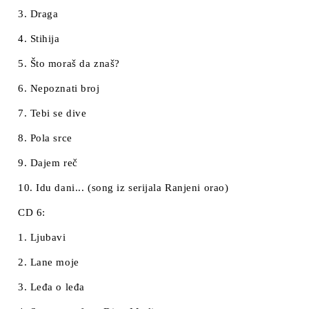
3. Draga
4. Stihija
5. Što moraš da znaš?
6. Nepoznati broj
7. Tebi se dive
8. Pola srce
9. Dajem reč
10. Idu dani... (song iz serijala Ranjeni orao)
CD 6:
1. Ljubavi
2. Lane moje
3. Leđa o leđa