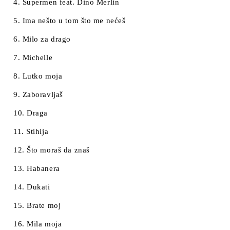
4. Supermen feat. Dino Merlin
5. Ima nešto u tom što me nećeš
6. Milo za drago
7. Michelle
8. Lutko moja
9. Zaboravljaš
10. Draga
11. Stihija
12. Što moraš da znaš
13. Habanera
14. Dukati
15. Brate moj
16. Mila moja