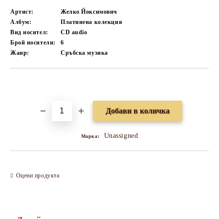
Артист:
Желко Йоксимович
Албум:
Платинена колекция
Вид носител:
CD audio
Брой носители:
6
Жанр:
Сръбска музика
Добави в желани
Unassigned
Марка:
Оцени продукта