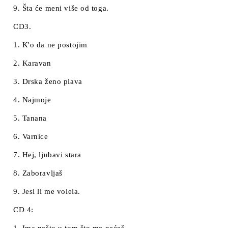
9. Šta će meni više od toga.
CD3.
1. K'o da ne postojim
2. Karavan
3. Drska ženo plava
4. Najmoje
5. Tanana
6. Varnice
7. Hej, ljubavi stara
8. Zaboravljaš
9. Jesi li me volela.
CD 4: