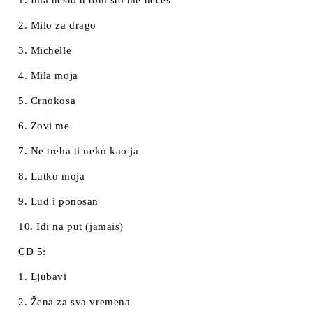
1. Ima nešto u tom što me nećeš
2. Milo za drago
3. Michelle
4. Mila moja
5. Crnokosa
6. Zovi me
7. Ne treba ti neko kao ja
8. Lutko moja
9. Lud i ponosan
10. Idi na put (jamais)
CD 5:
1. Ljubavi
2. Žena za sva vremena