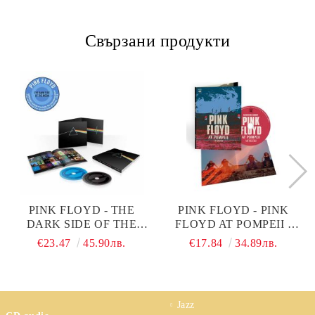
Свързани продукти
PINK FLOYD - THE
PINK FLOYD - PINK
DARK SIDE OF THE
FLOYD AT POMPEII -
MOON (2011
MCMLXXII (DVD-
€23.47
45.90лв.
€17.84
34.89лв.
REMASTER) (2CD)
VIDEO)
Jazz