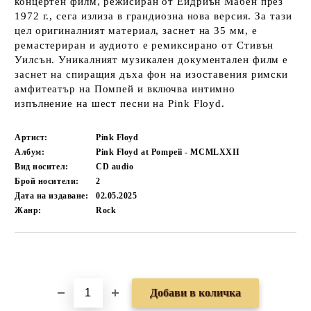
концертен филм, режисиран от Ейдриън Мабен през
1972 г., сега излиза в грандиозна нова версия. За тази
цел оригиналният материал, заснет на 35 мм, е
ремастериран и аудиото е ремиксирано от Стивън
Уилсън. Уникалният музикален документален филм е
заснет на спиращия дъха фон на изоставения римски
амфитеатър на Помпей и включва интимно
изпълнение на шест песни на Pink Floyd.
Артист:
Pink Floyd
Албум:
Pink Floyd at Pompeii - MCMLXXII
Вид носител:
CD audio
Брой носители:
2
Дата на издаване:
02.05.2025
Жанр:
Rock
Добави в желани