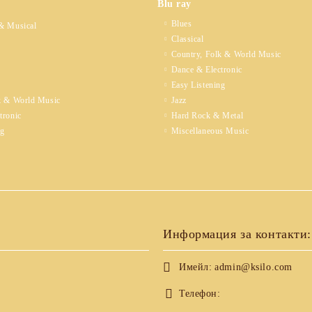
Blu ray
Blues
& Musical
Classical
Country, Folk & World Music
Dance & Electronic
Easy Listening
k & World Music
Jazz
tronic
Hard Rock & Metal
ng
Miscellaneous Music
Информация за контакти:
Имейл:
admin@ksilo.com
Телефон: