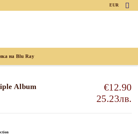
EUR
ика на Blu Ray
€12.90
riple Album
25.23лв.
ction