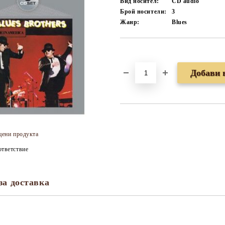
Вид носител:
CD audio
Брой носители:
3
Жанр:
Blues
Добави в желани
цени продукта
тветствие
за доставка