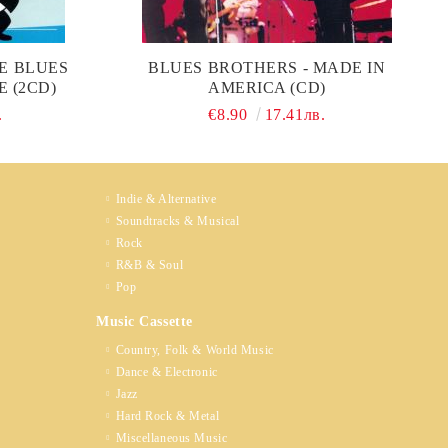
E BLUES
BLUES BROTHERS - MADE IN
 (2CD)
AMERICA (CD)
.
€8.90
17.41лв.
Indie & Alternative
Soundtracks & Musical
Rock
R&B & Soul
Pop
Music Cassette
Country, Folk & World Music
Dance & Electronic
Jazz
Hard Rock & Metal
Miscellaneous Music