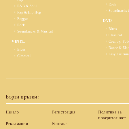
Rock
R&B & Soul
Soundtracks 
Rap & Hip Hop
Reggae
DVD
Rock
Blues
Soundtracks & Musical
Classical
VINYL
Country, Fol
Dance & Elec
Blues
Easy Listeni
Classical
Бързи връзки:
Начало
Регистрация
Политика за
поверителност
Рекламации
Контакт