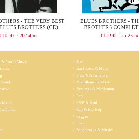
OTHERS - THE VERY BEST
BLUES BROTHERS - TH
 BLUES BROTHERS (CD)
BROTHERS COMPLETE
€10.50
20.54лв.
€12.90
25.23лв
k & World Music
Jazz
tronic
Hard Rock & Metal
ng
Indie & Alternative
 Metal
Miscellaneous Music
native
New Age & Meditation
Pop
s Music
R&B & Soul
editation
Rap & Hip Hop
Reggae
Rock
op
Soundtracks & Musical