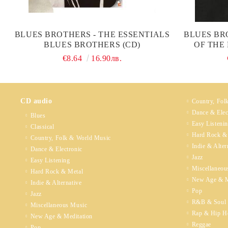
BLUES BROTHERS - THE ESSENTIALS
BLUES BR
BLUES BROTHERS (CD)
OF THE
€8.64
16.90лв.
CD audio
Country, Fol
Dance & Elec
Blues
Easy Listeni
Classical
Hard Rock &
Country, Folk & World Music
Indie & Alter
Dance & Electronic
Jazz
Easy Listening
Miscellaneou
Hard Rock & Metal
New Age & M
Indie & Alternative
Pop
Jazz
R&B & Soul
Miscellaneous Music
Rap & Hip H
New Age & Meditation
Reggae
Pop