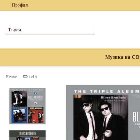
Профил
Музика на CD
Начало
CD audio