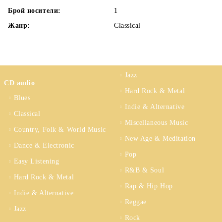
Брой носители:
1
Жанр:
Classical
Jazz
CD audio
Hard Rock & Metal
Blues
Indie & Alternative
Classical
Miscellaneous Music
Country, Folk & World Music
New Age & Meditation
Dance & Electronic
Pop
Easy Listening
R&B & Soul
Hard Rock & Metal
Rap & Hip Hop
Indie & Alternative
Reggae
Jazz
Rock