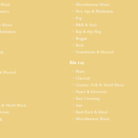
 Metal
Miscellaneous Music
native
New Age & Meditation
Pop
s Music
R&B & Soul
editation
Rap & Hip Hop
Reggae
Rock
op
Soundtracks & Musical
Blu ray
Blues
& Musical
Classical
Country, Folk & World Music
Dance & Electronic
Easy Listening
k & World Music
Jazz
tronic
Hard Rock & Metal
ng
Miscellaneous Music