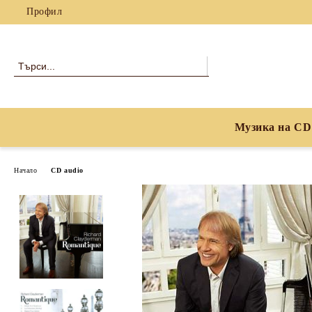
Профил
Музика на CD
Начало
CD audio