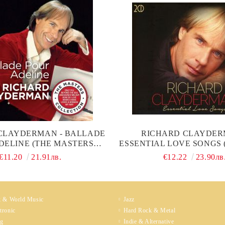
CLAYDERMAN - BALLADE
RICHARD CLAYDER
DELINE (THE MASTERS
ESSENTIAL LOVE SONGS 
LLECTION) (2CD)
(2CD)
€11.20
21.91лв.
€12.22
23.90лв
k & World Music
Jazz
tronic
Hard Rock & Metal
ng
Indie & Alternative