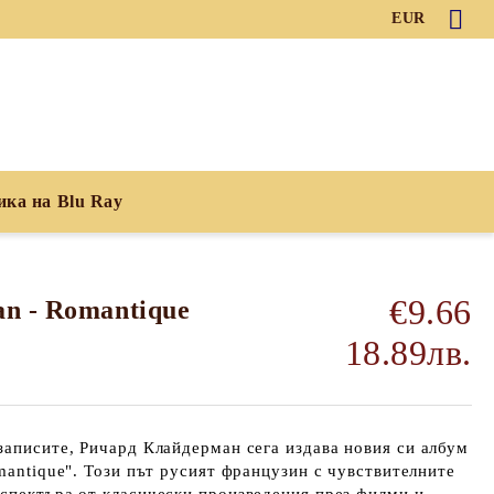
EUR
ика на Blu Ray
€9.66
an - Romantique
18.89лв.
записите, Ричард Клайдерман сега издава новия си албум
omantique". Този път русият французин с чувствителните