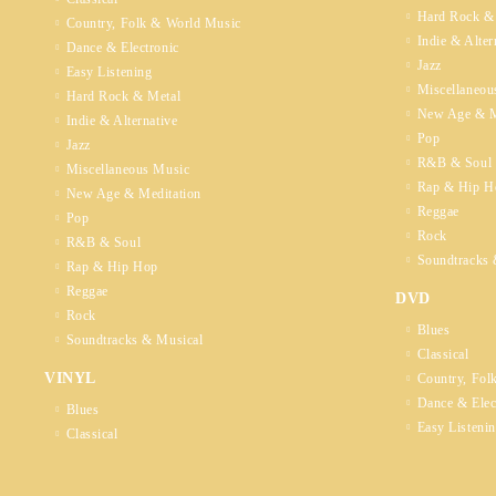
Hard Rock &
Country, Folk & World Music
Indie & Alter
Dance & Electronic
Jazz
Easy Listening
Miscellaneou
Hard Rock & Metal
New Age & M
Indie & Alternative
Pop
Jazz
R&B & Soul
Miscellaneous Music
Rap & Hip H
New Age & Meditation
Reggae
Pop
Rock
R&B & Soul
Soundtracks 
Rap & Hip Hop
Reggae
DVD
Rock
Blues
Soundtracks & Musical
Classical
VINYL
Country, Fol
Dance & Elec
Blues
Easy Listeni
Classical