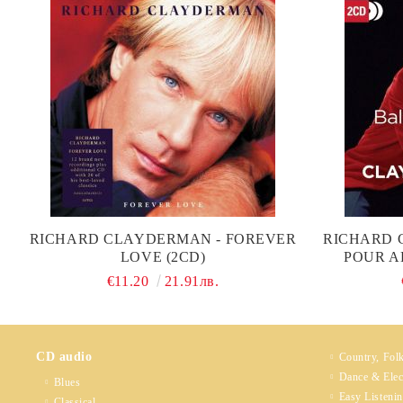
RICHARD CLAYDERMAN - FOREVER
RICHARD 
LOVE (2CD)
POUR A
CO
€11.20
21.91лв.
CD audio
Country, Fol
Dance & Elec
Blues
Easy Listeni
Classical