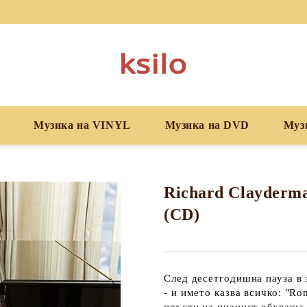
Музика на VINYL
Музика на DVD
Муз
Richard Clayderm
(CD)
След десетгодишна пауза в 
- и името казва всичко: "R