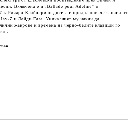
спектъра от класически произведения през филми и
есни. Включена е и „Ballade pour Adeline“ в
7 г. Ричард Клайдерман досега е продал повече записи от
, Jay-Z и Лейди Гага. Уникалният му начин да
лични жанрове и времена на черно-белите клавиши го
вят.
erman