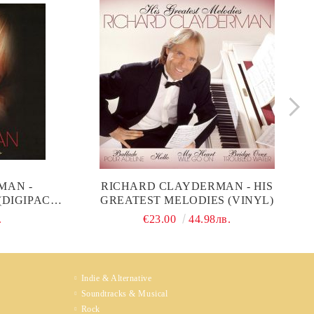
MAN -
RICHARD CLAYDERMAN - HIS
(DIGIPACK)
GREATEST MELODIES (VINYL)
.
€23.00
44.98лв.
Indie & Alternative
Soundtracks & Musical
Rock