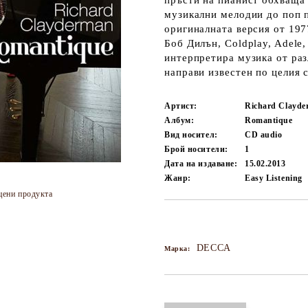
пръсти на пианист обхваща 
музикални мелодии до поп п
оригиналната версия от 197
Боб Дилън, Coldplay, Adele
интерпретира музика от раз
направи известен по целия с
Артист:
Richard Clayd
Албум:
Romantique
Вид носител:
CD audio
Брой носители:
1
Дата на издаване:
15.02.2013
Жанр:
Easy Listening
цени продукта
Добави в желани
DECCA
Марка: