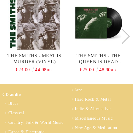
THE SMITHS - MEAT IS
THE SMITHS - THE
MURDER (VINYL)
QUEEN IS DEAD
(REMASTERED) (VINYL)
€23.00
44.98лв.
€25.00
48.90лв.
Jazz
CD audio
Hard Rock & Metal
Blues
Indie & Alternative
Classical
Miscellaneous Music
Country, Folk & World Music
New Age & Meditation
Dance & Electronic