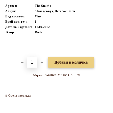
Артист:
The Smiths
Албум:
Strangeways, Here We Come
Вид носител:
Vinyl
Брой носители:
1
Дата на издаване:
17.04.2012
Жанр:
Rock
Добави в желани
Warner Music UK Ltd
Марка:
Оцени продукта