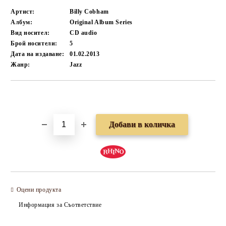
Артист:
Billy Cobham
Албум:
Original Album Series
Вид носител:
CD audio
Брой носители:
5
Дата на издаване:
01.02.2013
Жанр:
Jazz
Добави в желани
Оцени продукта
Информация за Съответствие