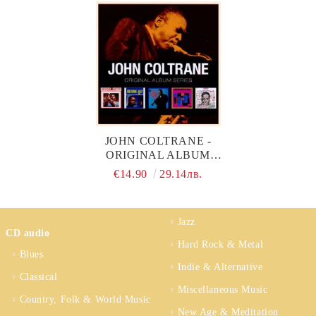
JOHN COLTRANE -
ORIGINAL ALBUM
SERIES (5CD) (CD)
€14.90
29.14лв.
Jazz
CD audio
Hard Rock & Metal
Blues
Indie & Alternative
Classical
Miscellaneous Music
Country, Folk & World Music
New Age & Meditation