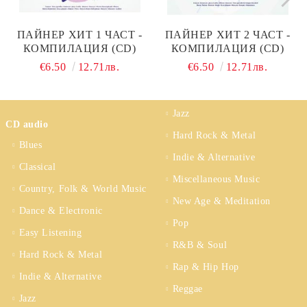
ПАЙНЕР ХИТ 1 ЧАСТ -
ПАЙНЕР ХИТ 2 ЧАСТ -
КОМПИЛАЦИЯ (CD)
КОМПИЛАЦИЯ (CD)
€6.50
12.71лв.
€6.50
12.71лв.
Jazz
CD audio
Hard Rock & Metal
Blues
Indie & Alternative
Classical
Miscellaneous Music
Country, Folk & World Music
New Age & Meditation
Dance & Electronic
Pop
Easy Listening
R&B & Soul
Hard Rock & Metal
Rap & Hip Hop
Indie & Alternative
Reggae
Jazz