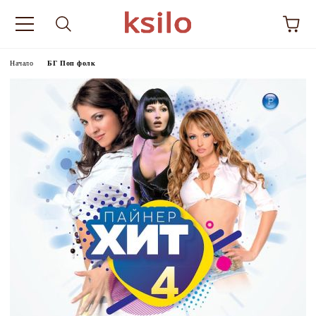
Начало
БГ Поп фолк