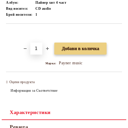
Албум:
Пайнер хит 4 част
Вид носител:
CD audio
Брой носители:
1
Добави в желани
Payner music
Марка:
Оцени продукта
Информация за Съответствие
Характеристики
Ревюта