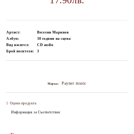
17.90лв.
Артист:
Веселин Маринов
Албум:
30 години на сцена
Вид носител:
CD audio
Брой носители:
3
Добави в желани
Payner music
Марка:
Оцени продукта
Информация за Съответствие