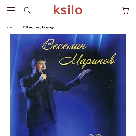
Начало
БГ Поп, Рок, Естрада