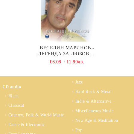
ВЕСЕЛИН МАРИНОВ -
ЛЕГЕНДА ЗА ЛЮБОВТА
(АЛБУМ 2019) (CD)
€6.08
11.89лв.
Jazz
CD audio
Hard Rock & Metal
Blues
Indie & Alternative
Classical
Miscellaneous Music
Country, Folk & World Music
New Age & Meditation
Dance & Electronic
Pop