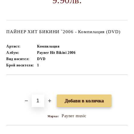
9.90лв.
ПАЙНЕР ХИТ БИКИНИ `2006 - Компилация (DVD)
Артист:
Компилация
Албум:
Payner Hit Bikini 2006
Вид носител:
DVD
Брой носители:
1
Добави в желани
Payner music
Марка: