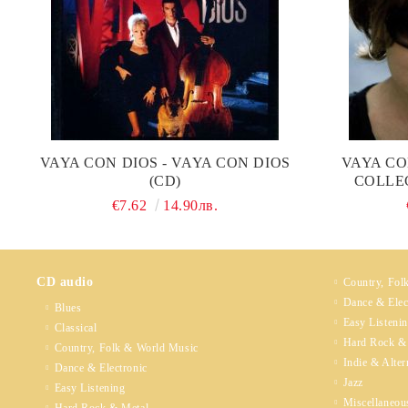
VAYA CON DIOS - VAYA CON DIOS
VAYA CO
(CD)
COLLE
€7.62
14.90лв.
CD audio
Country, Fol
Dance & Elec
Blues
Easy Listeni
Classical
Hard Rock &
Country, Folk & World Music
Indie & Alter
Dance & Electronic
Jazz
Easy Listening
Miscellaneou