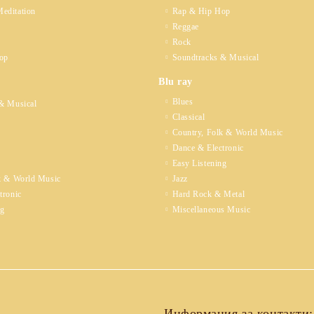
editation
Rap & Hip Hop
Reggae
Rock
op
Soundtracks & Musical
Blu ray
Blues
& Musical
Classical
Country, Folk & World Music
Dance & Electronic
Easy Listening
k & World Music
Jazz
tronic
Hard Rock & Metal
ng
Miscellaneous Music
Информация за контакти: