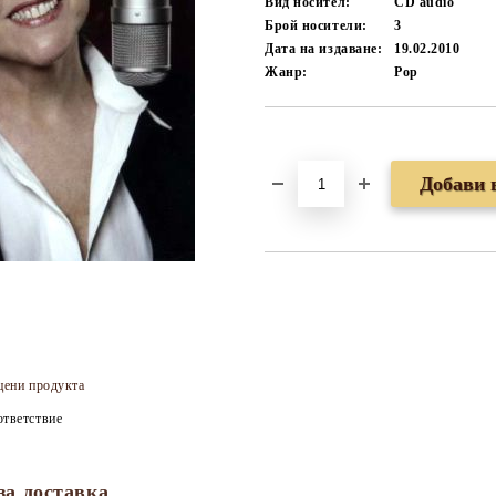
Вид носител:
CD audio
Брой носители:
3
Дата на издаване:
19.02.2010
Жанр:
Pop
Добави в желани
цени продукта
тветствие
за доставка