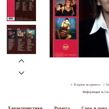
Prev
Next
Изпрати на приятел
О
Информация за Съо
Характеристики
Ревюта
Срок и цена 