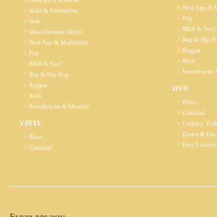
Hard Rock & Metal
New Age & M
Indie & Alternative
Pop
Jazz
R&B & Soul
Miscellaneous Music
Rap & Hip H
New Age & Meditation
Reggae
Pop
Rock
R&B & Soul
Soundtracks 
Rap & Hip Hop
Reggae
DVD
Rock
Blues
Soundtracks & Musical
Classical
VINYL
Country, Fol
Dance & Elec
Blues
Easy Listeni
Classical
Бързи връзки: