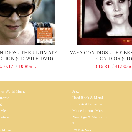
N DIOS - THE ULTIMATE
VAYA CON DIOS - THE BE
CTION (CD WITH DVD)
CON DIOS (CD
€10.17
19.89лв.
€16.31
31.90лв
k & World Music
Jazz
tronic
Hard Rock & Metal
ng
Indie & Alternative
 Metal
Miscellaneous Music
native
New Age & Meditation
Pop
s Music
R&B & Soul