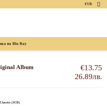
EUR
ика на Blu Ray
€13.75
riginal Album
26.89лв.
Classics (3CD)