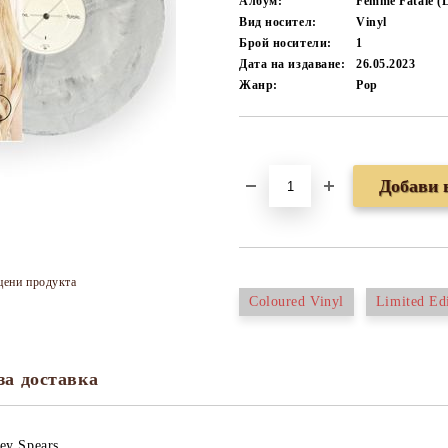
Албум:
Femme Fatale (L
Вид носител:
Vinyl
Брой носители:
1
Дата на издаване:
26.05.2023
Жанр:
Pop
Добави в желани
цени продукта
Coloured Vinyl
Limited Ed
за доставка
ney Spears