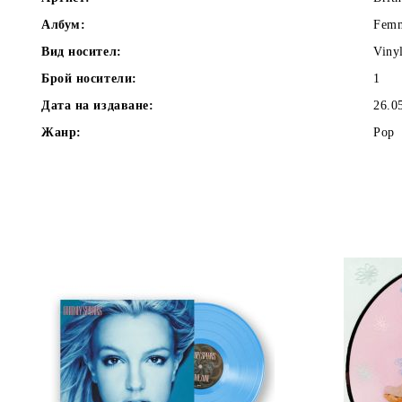
Албум:
Femm
Вид носител:
Viny
Брой носители:
1
Дата на издаване:
26.0
Жанр:
Pop