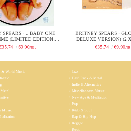
 SPEARS - ...BABY ONE
BRITNEY SPEARS - GLO
ME (LIMITED EDITION,
DELUXE VERSION) (2 
TURE DISC) (VINYL)
€35.74
69.90лв.
€35.74
69.90лв
k & World Music
Jazz
tronic
Hard Rock & Metal
ng
Indie & Alternative
 Metal
Miscellaneous Music
native
New Age & Meditation
Pop
s Music
R&B & Soul
editation
Rap & Hip Hop
Reggae
Rock