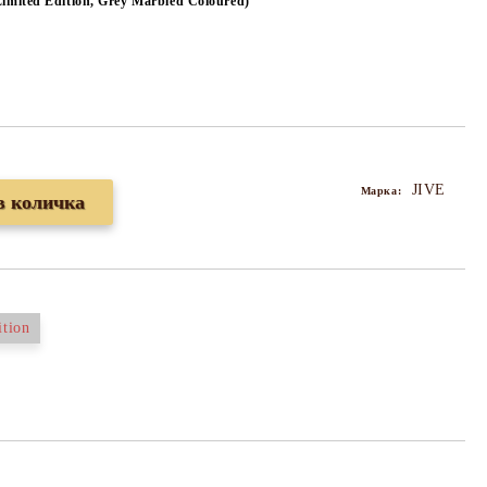
imited Edition, Grey Marbled Coloured)
JIVE
Марка:
ition