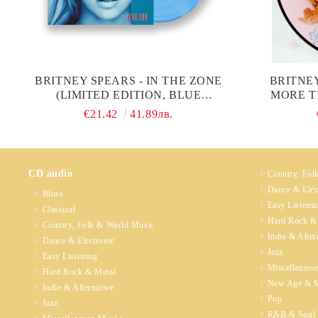
BRITNEY SPEARS - IN THE ZONE
BRITNEY
(LIMITED EDITION, BLUE
MORE TI
COLOURTED) (VINYL)
PIC
€21.42
41.89лв.
CD audio
Country, Fol
Dance & Elec
Blues
Easy Listeni
Classical
Hard Rock &
Country, Folk & World Music
Indie & Alter
Dance & Electronic
Jazz
Easy Listening
Miscellaneou
Hard Rock & Metal
New Age & M
Indie & Alternative
Pop
Jazz
R&B & Soul