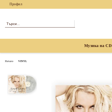
Профил
Музика на CD
Начало
VINYL