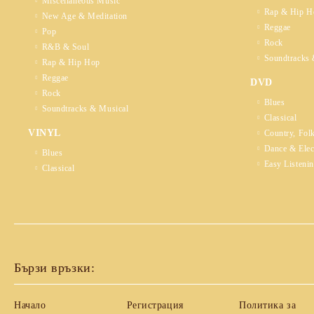
Miscellaneous Music
Rap & Hip H
New Age & Meditation
Reggae
Pop
Rock
R&B & Soul
Soundtracks 
Rap & Hip Hop
Reggae
DVD
Rock
Blues
Soundtracks & Musical
Classical
VINYL
Country, Fol
Dance & Elec
Blues
Easy Listeni
Classical
Бързи връзки:
Начало
Регистрация
Политика за