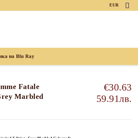
EUR
ика на Blu Ray
€30.63
Femme Fatale
 Grey Marbled
59.91лв.