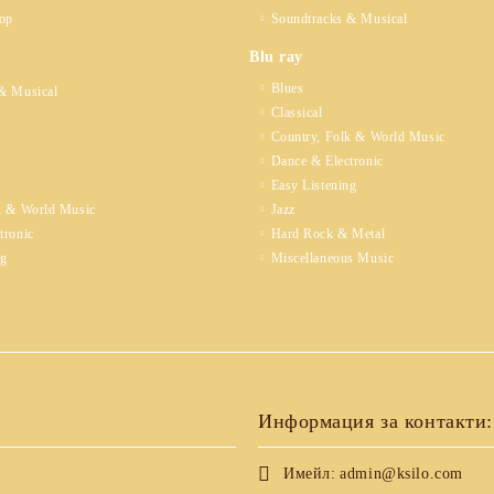
op
Soundtracks & Musical
Blu ray
Blues
& Musical
Classical
Country, Folk & World Music
Dance & Electronic
Easy Listening
k & World Music
Jazz
tronic
Hard Rock & Metal
ng
Miscellaneous Music
Информация за контакти:
Имейл:
admin@ksilo.com