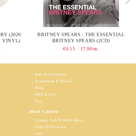
RY (2020
BRITNEY SPEARS - THE ESSENTIAL
X VINYL)
BRITNEY SPEARS (2CD)
.
€9.15
17.90лв.
Indie & Alternative
Soundtracks & Musical
Rock
R&B & Soul
Pop
Music Cassette
Country, Folk & World Music
Dance & Electronic
Jazz