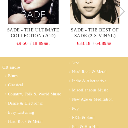
SADE - THE ULTIMATE
SADE - THE BEST OF
COLLECTION (2CD)
SADE (2 X VINYL)
€9.66
18.89лв.
€33.18
64.89лв.
Jazz
CD audio
Hard Rock & Metal
Blues
Indie & Alternative
Classical
Miscellaneous Music
Country, Folk & World Music
New Age & Meditation
Dance & Electronic
Pop
Easy Listening
R&B & Soul
Hard Rock & Metal
Rap & Hip Hop