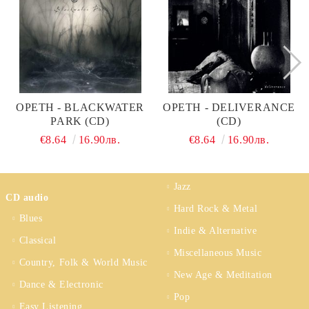
OPETH - BLACKWATER
OPETH - DELIVERANCE
PARK (CD)
(CD)
€8.64
16.90лв.
€8.64
16.90лв.
Jazz
CD audio
Hard Rock & Metal
Blues
Indie & Alternative
Classical
Miscellaneous Music
Country, Folk & World Music
New Age & Meditation
Dance & Electronic
Pop
Easy Listening