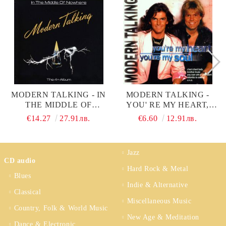
MODERN TALKING - IN
MODERN TALKING -
THE MIDDLE OF
YOU' RE MY HEART,
NOWHERE (CD)
YOU' RE MY SOUL (CD)
€14.27
27.91лв.
€6.60
12.91лв.
Jazz
CD audio
Hard Rock & Metal
Blues
Indie & Alternative
Classical
Miscellaneous Music
Country, Folk & World Music
New Age & Meditation
Dance & Electronic