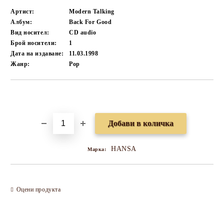
Артист:
Modern Talking
Албум:
Back For Good
Вид носител:
CD audio
Брой носители:
1
Дата на издаване:
11.03.1998
Жанр:
Pop
Добави в желани
HANSA
Марка:
Оцени продукта