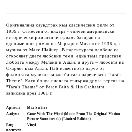
Оригиналния саундтрак към класическия филм от
1939 г. Отнесени от вихъра - епичен американски
исторически романтичен филм, базиран на
едноименния роман на Маргарет Мичъл от 1936 г., с
музика от Макс Щайнер. В партитурата особено се
открояват двете любовни теми; една тема представя
любовта между Мелани и Ашли, а друга – любовта на
Скарлет към Ашли. Най-известното парче от
филмовата музика е може би така наречената "Tara's
Theme". Като бонус плочата съдържа друга версия на
"Tara's Theme" от Percy Faith & His Orchestra,
записана през 1961 г.
Артист:
Max Steiner
Албум:
Gone With The Wind (Music From The Original Motion
Picture Soundtrack) (Limited Edition)
Вид
Vinyl
носител: