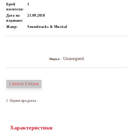
Брой
1
носители:
Дата на
21.09.2018
издаване:
Жанр:
Soundtracks & Musical
Добави в желани
Unassigned
Марка:
Limited Edition
Оцени продукта
Характеристики